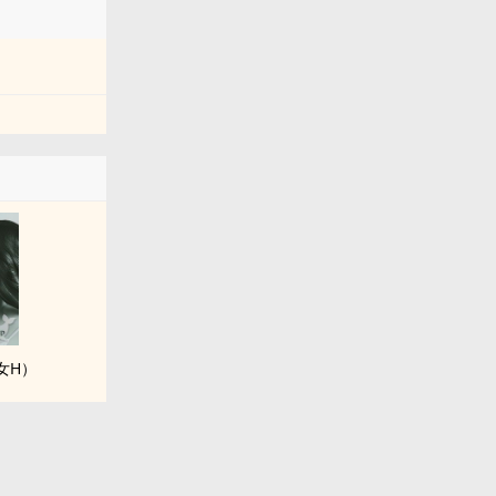
​‍­H）