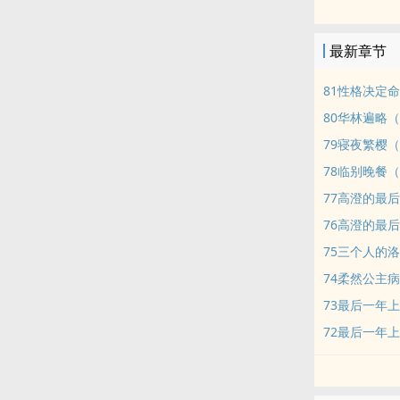
最新章节
81性格决定命运
80华林遍略（
79寝夜繁樱（H
78临别晚餐（1
77高澄的最后一
76高澄的最后
75三个人的洛阳
74柔然公主病逝
73最后一年上
72最后一年上