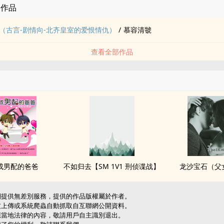
的作品
（古言-剧情向-北齐皇室的爱恨情仇）
/
慕容清虢
查看全部作品
成男配的爸爸
不如归去【SM 1V1 刑侦谍战】
龙沙宝石（​父​​‌女
網提供無差別服務，提供的作品版權屬於作者。
友上傳或系統爬蟲自動抓取自互聯網公開資料。
應當地法律的內容，敬請用戶自主識別退出。