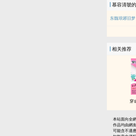
慕容清虢
东魏琅琊旧梦
相关推荐
穿
本站面向全
作品均由網
可能含不適