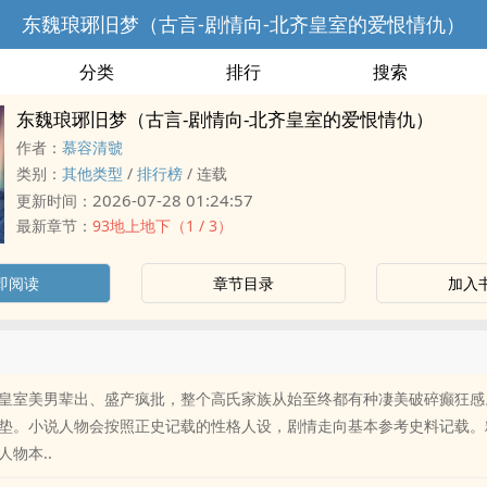
东魏琅琊旧梦（古言-剧情向-北齐皇室的爱恨情仇）
分类
排行
搜索
东魏琅琊旧梦（古言-剧情向-北齐皇室的爱恨情仇）
作者：
慕容清虢
类别：
其他类型
/
排行榜
/
连载
2026-07-28 01:24:57
更新时间：
最新章节：
93地上地下（1 / 3）
即阅读
章节目录
加入
皇室美男辈出、盛产疯批，整个高氏家族从始至终都有种凄美破碎癫狂感
垫。小说人物会按照正史记载的性格人设，剧情走向基本参考史料记载。
物本..