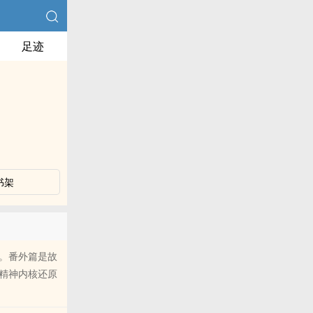
足迹
书架
。番外篇是故
精神内核还原