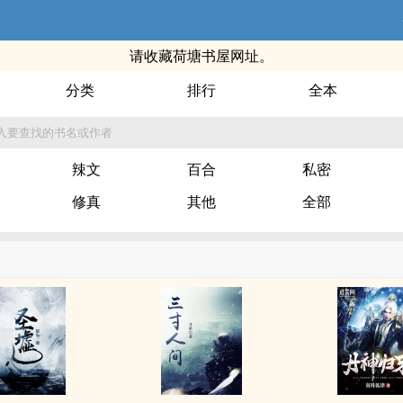
请收藏荷塘书屋网址。
分类
排行
全本
入要查找的书名或作者
­‎​辣‎文​
百合
私密
修真
其他
全部