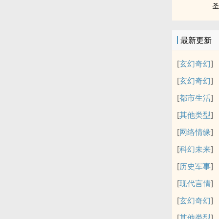
圣
最新更新
[
玄幻奇幻
]
[
玄幻奇幻
]
[
都市生活
]
[
其他类型
]
[
网络情缘
]
[
科幻未来
]
[
历史军事
]
[
现代言情
]
[
玄幻奇幻
]
[
其他类型
]