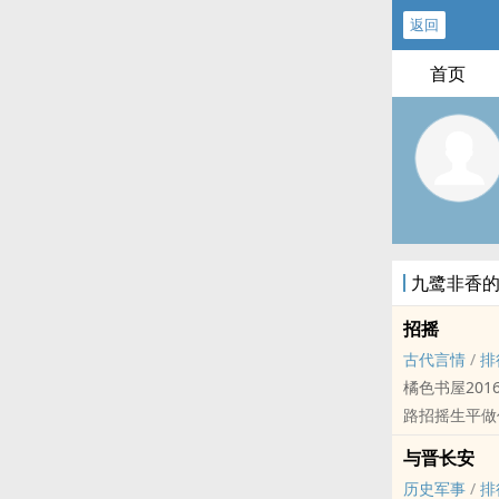
返回
首页
九鹭非香
招摇
古代言情
/
排
橘色书屋2016.06.06高人气VIP完
路招摇生平做任何事都很招摇
真..
与晋长安
历史军事
/
排