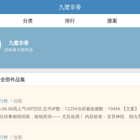
九鹭非香
分类
排行
搜索
九鹭非香
共收录 8 部作品
的全部作品集
行榜
连载
结 总书评数：12254当前被收藏数：10456 【文案】 关于招摇：
，唯独死得—— 尤其低调！ 内容标签：灵异神怪、报仇雪恨、仙侠修
行榜
连载