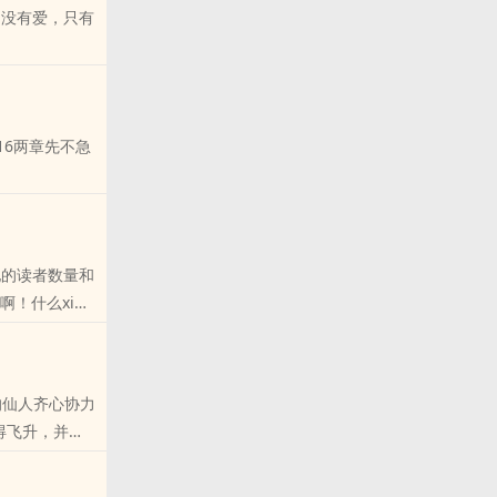
她的读者数量和
啊！什么xi血
个有nong
仙人齐心协力
得飞升，并且