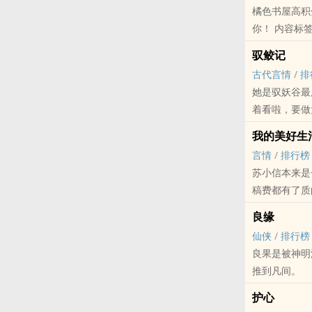
橘色书屋高积分VIP-10-17网络完结 
驭鲛记
古代言情
/
排
她是驭妖谷最厉害的驭妖师
我的美好生
言情
/
排行榜
苏小信本来是
稿费都有了质
鬼、僵尸王、
良缘
厚重庆火锅味
仙侠
/
排行榜
良果是被神
推到凡间。
她还会死
护心