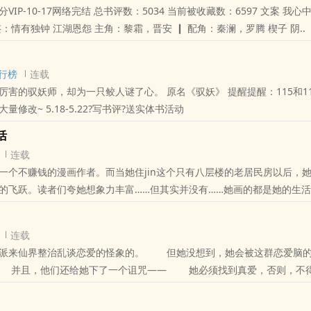
总书评数：5034 当前被收藏数：6597 文案 我心中没有爱，只有
你！ 内容标签：情有独钟 江湖恩怨 主角：黎霜，晋安 ┃ 配角：秦澜，罗腾 楔子 阴..
行榜
连载
，却为一只鲛人谜了心。 原名《驭妖》 提醒提醒：115和116两章先不急
着看啦，要做大量修改~ 5.18-5.22?写书评?送实体书活动
活
连载
一个不赚钱的漫画作者。而当她住jin这个只有八层楼的老居民房以后，
的飞跃。读者们夸她想象力丰富……但其实并没有……她画的都是她的生活
赶尸匠和jing灵族，不是想象，而是和她面对面坐着涮火锅的对象！这是一
的奇幻ai情故事。
连载
明派来仙界整治乱谈恋爱的怪象的。 但她没想到，她会被这群恋爱脑的
 并且，他们还给她下了一个诅咒—— 她必须找到真爱，否则，不
。