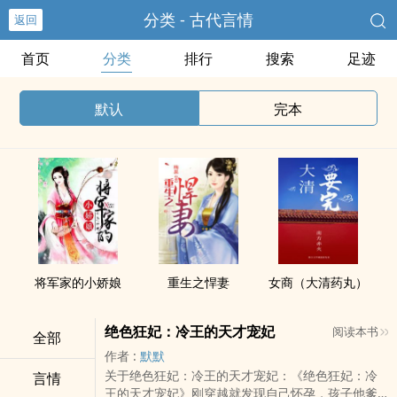
分类 - 古代言情
返回
首页
分类
排行
搜索
足迹
默认
完本
将军家的小娇娘
重生之悍妻
女商（大清药丸）
绝色狂妃：冷王的天才宠妃
阅读本书
全部
作者 :
默默
关于绝色狂妃：冷王的天才宠妃：《绝色狂妃：冷
言情
王的天才宠妃》刚穿越就发现自己怀孕，孩子他爹