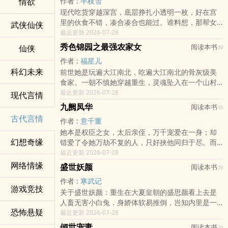
­‎情‎‍​欲‎​‌
作者 :
半枝雪
现代吃货穿越深宫，底层挣扎小透明一枚，好在宫
里的伙食不错，凑合凑合也能过。谁料想，那帮女
武侠仙侠
人戏真多，没事儿就喜欢瞎蹦哒，那就不客气了，
最近更新 2026-07-28
不争宠难道蒸馒头？！入宫第一年，她不受宠！备
秀色锦园之最强农家女
阅读本书
仙侠
受欺负！入宫第N年..
作者 :
福星儿
科幻未来
前世她是玩遍大江南北，吃遍大江南北的骨灰级美
食家。一朝不慎她穿越重生，灵魂坠入在一个山村
女孩的身上。日子清简，一日三餐难得温饱。死了
最近更新 2026-07-28
现代言情
秀才老爹，亲娘被族人冠上克夫的名声，赶出本
九阙凤华
阅读本书
家。上无双亲庇护，下..
古代言情
作者 :
意千重
她本是权臣之女，太后亲侄，万千宠爱在一身；却
幻想奇缘
错爱了令她万劫不复的人，只好挟他同归于尽。而
今她傅明珠有幸重生，且看她如何一雪前耻，斗仇
最近更新 2026-07-28
敌，勇退婚；她誓要做那人上人，覆手化雨翻手
网络情缘
盛世妖颜
阅读本书
云！新书《凤门嫡女》..
作者 :
寒武记
游戏竞技
关于盛世妖颜：重生在大夏皇朝的盛思颜看上去是
人畜无害小白兔，身娇体软易推倒，岂知内里是一
恐怖悬疑
只从不吃亏的腹黑多智小狐狸。小狐狸择夫，自然
最近更新 2026-07-28
慧眼独具。于是盛思颜发现自己千挑万选，捡到一
倾世宠妻
阅读本书