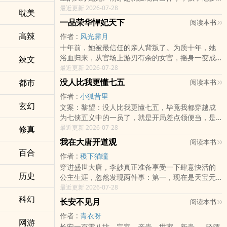
还是已故的战神王爷。沐芸婳说：“流掉！自由没
最近更新 2026-07-28
耽美
有，性命可丢，拖油瓶不能留！”随身戴个麝香荷
一品荣华悍妃天下
阅读本书
包，转眼就跑到了白莲..
‌­‍高‌辣​
作者 :
风光霁月
十年前，她被最信任的亲人背叛了。为质十年，她
浴血归来，从官场上游刃有余的女官，摇身一变成
‍辣­​‍文­
深闺千金，满级大佬重回内宅。内宅杀机重重，极
最近更新 2026-07-28
品组团作妖？不慌，小场面。秘密任务砸来，美男
没人比我更懂七五
都市
阅读本书
包藏祸心？放心，斗..
作者 :
小狐昔里
玄幻
文案：黎望：没人比我更懂七五，毕竟我都穿越成
为七侠五义中的一员了，就是开局差点领便当，是
个炮灰，有点不大友好。男主属性：先天病弱
最近更新 2026-07-28
修真
buff，擅使判官笔，有金手指。Tips：1、魔改七
我在大唐开道观
阅读本书
五，但主要角色人设尽量..
百合
作者 :
稷下猫瞳
穿进盛世大唐，李妙真正准备享受一下肆意快活的
历史
公主生涯，忽然发现两件事：第一，现在是天宝元
年，离安史之乱还有十五载；第二，她爹唐明皇不
最近更新 2026-07-28
喜欢她，给她起了一个叫‘虫娘’的小名。李妙真这才
科幻
长安不见月
阅读本书
发现，原来她拿的..
作者 :
青衣呀
网游
长安一百零八坊，宗室、亲贵、世家、新贵……泾渭