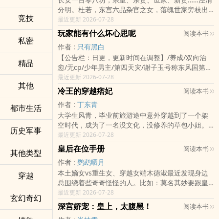
分明。杜若，东宫六品杂官之女，落魄世家旁枝出
竞技
身，妩媚鲜艳，天真骄纵，全然不知世道险恶。她
最近更新 2026-07-28
初次踏足‘十六王宅’那回，恰逢寿王成年，惠妃大张
玩家能有什么坏心思呢
阅读本书
旗鼓替诸位皇子海..
私密
作者 :
只有黑白
【公告栏：日更，更新时间在调整】/养成/双向治
精品
愈/无cp/少年男主/第四天灾/谢子玉号称东风国第一
美男子，万万不曾想到的是，坐在龙椅上的那位竟
最近更新 2026-07-28
其他
然是个好男风的，被自己的亲伯父强行男扮女装送
冷王的穿越痞妃
阅读本书
入皇宫后，本以为..
作者 :
丁东青
都市生活
大学生风青，毕业前旅游途中意外穿越到了一个架
空时代，成为了一名没文化，没修养的草包小姐。
历史军事
不过没关系，草包就草包，无所谓，她本来就是路
最近更新 2026-07-28
过打酱油的，玩一段时间等找到回的方法也就该跟
皇后在位手册
阅读本书
其他类型
这儿说拜拜了。可谁..
作者 :
鹦鹉晒月
本土嫡女vs重生女、穿越女端木徳淑最近发现身边
穿越
总围绕着些奇奇怪怪的人。比如：莫名其妙要跟皇
上一生一世一双人的；莫名其妙自立自强的；莫名
最近更新 2026-07-28
玄幻奇幻
其妙不在意自己大表哥的；还有莫名其妙说皇上是
深宫娇宠：皇上，太腹黑！
阅读本书
渣男的。正文简介：..