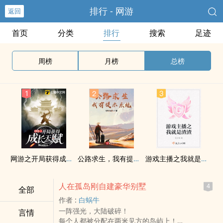
排行 - 网游
返回
首页
分类
排行
搜索
足迹
周榜
月榜
总榜
网游之开局获得成长天赋
公路求生，我有提示系统
游戏主播之我就是渣渣
人在孤岛刚自建豪华别墅
4
全部
作者 :
白蜗牛
一阵强光，大陆破碎！
言情
每个人都被分配在两米见方的岛屿上！