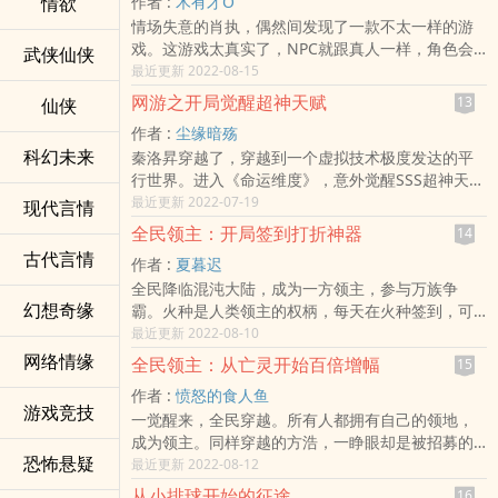
​情​­‎欲­
作者 :
木有才O
一个小院、三个农民。要致富，先撸树，逐渐建立
当面喊声老公？”观众：？？？*苏爽甜，团宠文，
情场失意的肖执，偶然间发现了一款不太一样的游
领地。领主们需要探索地图，占领区域、获取资
游戏设定作者瞎编，大逃杀类型背景，没有太多设
戏。这游戏太真实了，NPC就跟真人一样，角色会
源、发展城建、征伐怪物巢穴。每隔一个月，都需
武侠仙侠
定，刚枪就完事。披着电竞外皮谈恋爱，看不下去
感觉到口渴饥饿，口渴饥饿会影响修炼，严重的甚
最近更新 2022-08-15
要抵御怪物军团和各种异界势力的掳掠，才能生存
请多看两章嘛QAQ。
至会饿死。直到有一天，肖执发现不联网也能畅玩
下去。宗慎开局觉醒了攻略系统。目之所及的一切
网游之开局觉醒超神天赋
13
仙侠
这款游戏时，他感觉自己发现了新大陆。玩家A：
都会出现攻略信息。帮助他发现所有隐藏的宝物。
作者 :
尘缘暗殇
“这游戏好难啊，十天才升一级，简直是浪费我时
【领地东南方向50米的那棵歪脖子树其实并不简
科幻未来
秦洛昇穿越了，穿越到一个虚拟技术极度发达的平
间，劳资不玩了！”玩家B：“什么破游戏，一点都不
单。】【从现在的位置向前走35步开始挖掘，你会
行世界。进入《命运维度》，意外觉醒SSS超神天
人性化，自动寻路没有，小地图没有，修炼还得一
得到惊喜。】【别看了，这个宝箱是个陷阱，内部
赋，获得升华之力和魅力值MAX。当别人还在为爆
最近更新 2022-07-19
直点屏幕，就一个半吊子游戏，爷不奉陪了！”玩家
现代言情
的毒气会让你昏迷三天三夜。】当其他人还在苦苦
出一件黄金装备而沾沾自喜时，他已经满身神装。
C：“一刀999不爽么，非得在这受虐。”肖执：“我的
支撑的时候，宗慎已经建起了坚固的大城。拥有无
全民领主：开局签到打折神器
14
当别人还在小心翼翼的揣测NPC性格和喜好时，他
机会来了！”
数的强大士兵和史诗英雄，资源堆积如山！
古代言情
作者 :
夏暮迟
已经和众多NPC推心置腹，各种隐藏任务，特殊职
全民降临混沌大陆，成为一方领主，参与万族争
业，无敌技能，逆天装备，不要钱的给他送。
幻想奇缘
霸。火种是人类领主的权柄，每天在火种签到，可
以获得人口、图纸、食物等物资。黄宇第一天签
最近更新 2022-08-10
到，获得了打折神器。每天都会刷新出一批折扣商
网络情缘
全民领主：从亡灵开始百倍增幅
15
品，以供黄宇购买。于是……“这把传说级武器，打
作者 :
愤怒的食人鱼
完折竟然只需一万魂晶？买了！”“巨龙蛋0.5折？给
游戏竞技
一觉醒来，全民穿越。所有人都拥有自己的领地，
我来一百个！”“0.0……01折的超凡兵种训练营！还有
成为领主。同样穿越的方浩，一睁眼却是被招募的
这种好事？快到碗里来！”……自此，黄宇和他的领
恐怖悬疑
一名农夫，被驱赶着送入虎口。怒杀领主，获得‘百
最近更新 2022-08-12
地，名震混沌大陆！
倍增幅’补偿。重新开启领主之路。【百倍增幅触
从小排球开始的征途
16