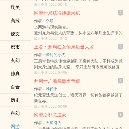
开局一张破渔网，如何生存下去，各凭能力！
最近更新 2022-08-10
耽美
“滴，签到系统激活！”
网游开局获得神级天赋
5
“第一天签到成功，获得全自动渔网！”
‍‎高​‌­辣‎­‌
作者 :
亦晨
“别人是靠能力，而我有系统！”肖易咬了一口烤鱼嘀
当网游与现实融合。
咕道。
遭到兄弟与爱人的背叛，从末世八年后重生归来的
‌‌­辣‍文​​
在别人还在四平方米的岛上苦苦挣扎的时候，肖易
张奕，带着重生之前获得的超级神器与神级天赋再
最近更新 2022-10-12
的岛屿上已经建成了别墅，并且做到了水果自由！
一次进入游戏，世界将在张奕手中，被重启……
王者：开局在女帝身边当太监
都市
6
作者 :
锋利的小刀
玄幻
王易带着特殊使命穿越到了魔种大陆，不料成为武
则天身边的贴身太监。 幸好王易有系统可以修复身
体缺陷。 武则天：王卿，朕感觉你和普通的太监好
最近更新 2022-04-06
修真
像有点不太一样。 程咬金：王易这个太监，好像比
开局一片地暴击出奇迹
7
我更加爷们！ 上官婉儿：王易，你这个混蛋根本就
百合
作者 :
风轻阳
不是太监，一夜醉酒，你让我怀上了。
纪元更迭天道创世，诸天万界一切种族都穿越进了
历史
新世界。
开局一人一片地，造房、种地、驯兽、挖矿、防袭
最近更新 2022-08-09
击……
科幻
网游之邪龙逆天
8
每个生灵都需要努力建造属于自己的生存基地，让
作者 :
火星引力
自己能够活下去。
网游
一个龙魂少年的逆天之路。雷打不动的备注：此文