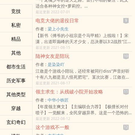
洛宇得到了【太初暴击】神技，能够暴击世间万
适合各种神女控+萝莉控。
物！
竞技
___________________________________________
最近更新 2022-07-01
【采集普通的草莓触发暴击：得到朱龙果】
【商城买普通的石刀触发暴击：得到天工刀】
电竞大佬的退役日常
9
私密
造房搭桥挖矿驯兽，统统能触发，暴击出奇迹！
作者 :
梁上小先生
猫娘妹子想成为他的宠物，精灵族认为他是天神转
【新书《傅爷的小祖宗是个马甲精》上线啦！】宋
世，他被世人称为杀虫剂，被地球人认为是先秦剑
精品
潇，出道即巅峰的天才少女，总决赛以3:2战胜“江
仙……
神”，终结了零度战队的三冠王统治，成为所有零度
最近更新 2021-08-15
大家还在努力活下去的时候，洛宇已经建造了属于
其他
战队粉丝的“一生之敌”。夺冠当夜，悄然退役，惊动
自己的城堡，他在攀登无上强者之路！
陆神女友是陪玩
10
电竞圈。江栩，职业联盟第一人，以无敌之姿带领
作者 :
是染染吖
零度战队豪取三连冠，获封“江神”。重返校园，双神
都市生活
江敛是个游戏小陪玩，还经常被同行diss“声音好听
再会。曾经的总决赛对手成为了师兄？身边的同学
十有八九都是丑八怪死肥宅”。某次比赛，江敛在电
居然都是“江神”的粉丝？江栩微微勾起嘴角：“到了
历史军事
竞国民男神陆厌的微博底下喊了一声“老公加油”。
最近更新 2021-08-17
我的地盘，不会再让你逃走了。”
——她被陆厌的太太团追着骂了一整天，说她丑八
领主求生：从残破小院开始攻略
11
其他类型
怪炒作，蹭热度不要脸。于是第二天全网就炸了。
作者 :
中华小铁匠
【CDG电竞-总裁】：@江敛，我妹，绝世大美女，
【年度领主爽文】【主编联合力荐】【极擅长对付
谁说她丑我和谁急。【EXILE-总裁】：@江敛，我
穿越
喷子】一觉醒来，全民穿越异界。这是一个恐怖的
妹，谁蹭热度了？【某军政大佬】：@江敛，我
世界，几乎不可度量。这里有巨龙、狮鹫、哥布
最近更新 2022-08-12
妹，别搞。全网：？？？？同一时刻，赛场上，千
玄幻奇幻
林、地精、矮人、兽人。也有丧尸、亡灵巢穴以及
万观众看到拿到冠军的陆厌翻身下观众席，对着一
这个游戏不一般
12
各种神话巨怪。每个人都是领主，开局选择身世、
个大美女单膝跪地：“宝贝，冠军我拿到了，能不能