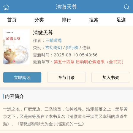
清微天尊
首页
分类
排行
搜索
足迹
清微天尊
作者：
三喵道尊
类别：
玄幻奇幻
/
排行榜
/
连载
2025-08-10 05:43:56
更新时间：
最新章节：
第五十四章 历劫明心炼道果（全书完）
立即阅读
章节目录
加入书架
内容简介
十洲之地，广袤无边。三岛隐觅，仙神难寻。浩渺碧落之上，无尽黄
泉之下，又是何等所在？本书又名《清微道长平淡而又幸福的成道生
涯》、《清微那碌碌无为金手指蹉跎的一生》