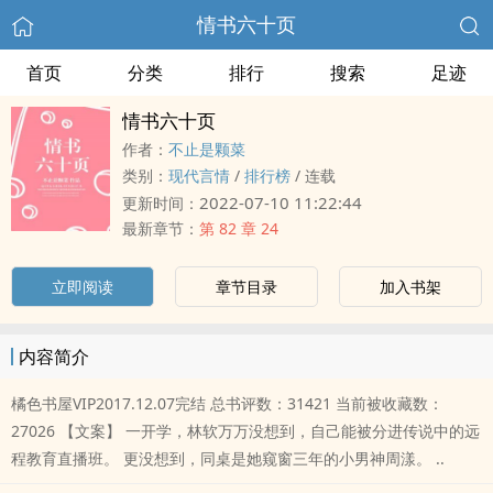
情书六十页
首页
分类
排行
搜索
足迹
情书六十页
作者：
不止是颗菜
类别：
现代言情
/
排行榜
/
连载
2022-07-10 11:22:44
更新时间：
最新章节：
第 82 章 24
立即阅读
章节目录
加入书架
内容简介
橘色书屋VIP2017.12.07完结 总书评数：31421 当前被收藏数：
27026 【文案】 一开学，林软万万没想到，自己能被分进传说中的远
程教育直播班。 更没想到，同桌是她窥窗三年的小男神周漾。 ..