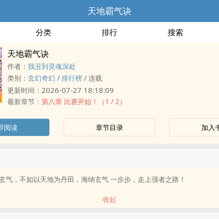
天地霸气诀
分类
排行
搜索
天地霸气诀
作者：
我丑到灵魂深处
类别：
玄幻奇幻
/
排行榜
/
连载
2026-07-27 18:18:09
更新时间：
最新章节：
第八章 比赛开始！（1 / 2）
即阅读
章节目录
加入
玄气，不如以天地为丹田，海纳玄气 一步步，走上强者之路！
收起