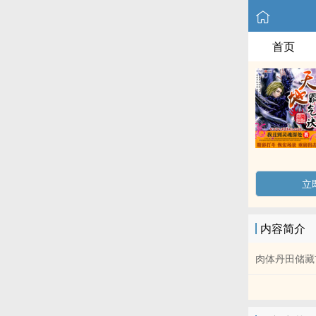
首页
立
内容简介
肉体丹田储藏