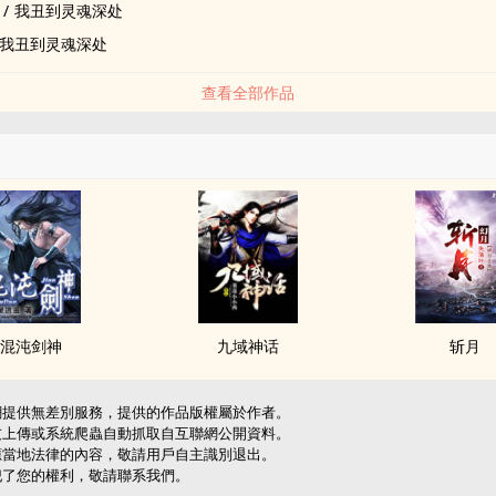
/
我丑到灵魂深处
我丑到灵魂深处
查看全部作品
混沌剑神
九域神话
斩月
網提供無差別服務，提供的作品版權屬於作者。
友上傳或系統爬蟲自動抓取自互聯網公開資料。
應當地法律的內容，敬請用戶自主識別退出。
犯了您的權利，敬請聯系我們。