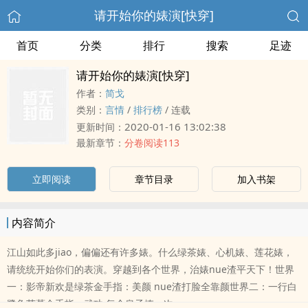
请开始你的婊演[快穿]
首页
分类
排行
搜索
足迹
请开始你的婊演[快穿]
作者：
简戈
类别：
言情
/
排行榜
/
连载
2020-01-16 13:02:38
更新时间：
最新章节：
分卷阅读113
立即阅读
章节目录
加入书架
内容简介
江山如此多jiao，偏偏还有许多婊。什么绿茶婊、心机婊、莲花婊，
请统统开始你们的表演。穿越到各个世界，治婊nue渣平天下！世界
一：影帝新欢是绿茶金手指：美颜 nue渣打脸全靠颜世界二：一行白
鹭争芙慕金手指：武功 每个皇子撩一次