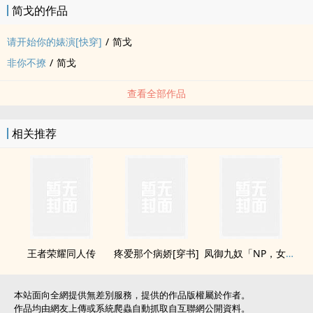
简戈的作品
请开始你的婊演[快穿]
/
简戈
非你不撩
/
简戈
查看全部作品
相关推荐
王者荣耀同人传
疼爱那个病娇[穿书]
凤御九奴「NP，女尊，女攻」
本站面向全網提供無差別服務，提供的作品版權屬於作者。
作品均由網友上傳或系統爬蟲自動抓取自互聯網公開資料。