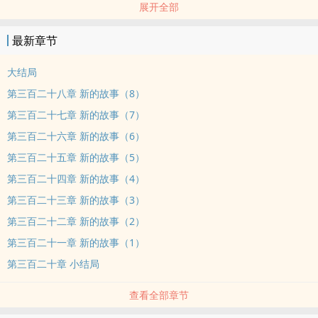
展开全部
最新章节
大结局
第三百二十八章 新的故事（8）
第三百二十七章 新的故事（7）
第三百二十六章 新的故事（6）
第三百二十五章 新的故事（5）
第三百二十四章 新的故事（4）
第三百二十三章 新的故事（3）
第三百二十二章 新的故事（2）
第三百二十一章 新的故事（1）
第三百二十章 小结局
查看全部章节