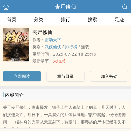
丧尸修仙
首页
分类
排行
搜索
足迹
丧尸修仙
作者：
雷动天下
类别：
武侠仙侠
/
排行榜
/
连载
2025-07-22 18:25:16
更新时间：
最新章节：
大结局
立即阅读
章节目录
加入书架
内容简介
关于丧尸修仙：疫毒爆发，镇子上的人都染上了病毒，几天时间，人
们接连死亡。烈日下，一具腐烂的尸体从满地尸骸中爬起。恍恍惚惚
间，一缕神奇的光晕从天空射下，转眼时，那爬起的尸体已经消失不
见。作为一名丧..