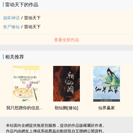
雷动天下的作品
崩坏神话
/
雷动天下
丧尸修仙
/
雷动天下
查看全部作品
相关推荐
我只想蹭你的信息素[女A男O]
朝仙阙[修仙]
仙界赢家
本站面向全網提供無差別服務，提供的作品版權屬於作者。
作品均由網友上傳或系統爬蟲自動抓取自互聯網公開資料。