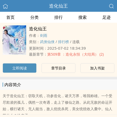
造化仙王
首页
分类
排行
搜索
足迹
造化仙王
作者：
剑雨
类别：
武侠仙侠
/
排行榜
/
连载
2025-07-02 18:34:39
更新时间：
最新章节：
第509章 ：造化永恒（大结局） (2)
立即阅读
章节目录
加入书架
内容简介
关于造化仙王：窃取天机，功参造化，诸天万界，唯我称雄。一个受
尽欺凌的孤儿，偶然一次奇遇，走上了修仙之路。从此无敌的命运开
始，横行诸天，无人能当，敌人统统杀死，美女统统收入囊中。仙人
算什么？给老子..