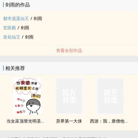
剑雨的作品
都市逍遥仙王
/
剑雨
玄医殿
/
剑雨
造化仙王
/
剑雨
查看全部作品
相关推荐
当女巫顶替光明圣女之后[西幻]
异界第一大侠
西游：我，唐僧他爹，丁克