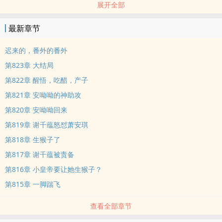
展开全部
最新章节
迟来的，番外的番外
第823章 大结局
第822章 醒悟，吃醋，产子
第821章 安呦呦的神助攻
第820章 安呦呦回来
第819章 谢千蕴怒怼萧安琪
第818章 生猴子了
第817章 谢千蕴被责备
第816章 小皇帝要让她生猴子？
第815章 一脚踹飞
查看全部章节