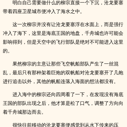
明白自己需要做什么的柳宗直接一个下沉，沧龙要塞
带着四座卫星城市便冲入了海水之中。
这一次柳宗并没有让沧龙要塞浮在水面上，而是强行
冲入了海下，这里是海底王国的地盘，千舟城也许可能会
影响得到，但是天空中的飞行部队是绝对不可能进入这里
的。
果然柳宗的主意让那些飞空帆船部队产生了一丝混
乱，最后只有那种架着巨炮的双帆船对沧龙要塞开了几炮
进行追击以外，其他的帆船连落入海面的想法都没有。
进入海中的柳宗还向四周看了一下，在发现没有海底
王国的部队出现之后，他才算是松了口气，调整了方向向
着千舟城那边而去。
很快往前移动的沧龙要塞便感觉到从水下传来的压