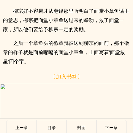
柳宗好不容易才从翻译那里听明白了面堂小章鱼话里
的意思，柳宗把面堂小章鱼送过来的举动，救了面堂一
家，所以他们要给予柳宗一定的奖励。
之后一个章鱼头的徽章就被送到柳宗的面前，那个徽
章的样子就是面前嘟嘴的面堂小章鱼，上面写着‘面堂救
星’四个字。
〔加入书签〕
上ー章
目录
封面
下ー章