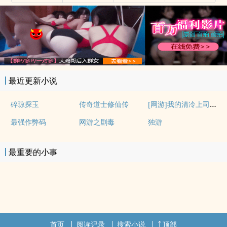
最近更新小说
[网游]我的清冷上司频繁掉马后
碎琼探玉
传奇道士修仙传
最强作弊码
网游之剧毒
独游
最重要的小事
首页
阅读记录
搜索小说
顶部