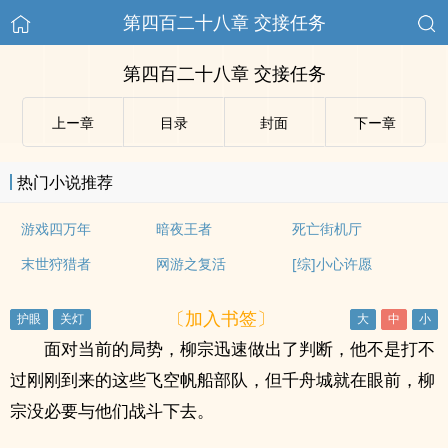
第四百二十八章 交接任务
第四百二十八章 交接任务
上ー章
目录
封面
下ー章
热门小说推荐
游戏四万年
暗夜王者
死亡街机厅
末世狩猎者
网游之复活
[综]小心许愿
〔加入书签〕
面对当前的局势，柳宗迅速做出了判断，他不是打不
过刚刚到来的这些飞空帆船部队，但千舟城就在眼前，柳
宗没必要与他们战斗下去。