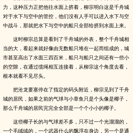
力，这种压力正把他往水面上挤着，柳宗明白这是千舟城
对于水下与空中的管控，他们没有人手可以进入水下与空
中战斗，那就把水下与空中的船只全部给挤到水面上来。
这时柳宗总算是看到了千舟城的外表，整个千舟城相
当的大，看起来就好像由无数船只堆在一起而组成的，城
市甚至高出了水面三四百米，船只与船只之间还有一些小
的空隙，在通过缆绳相互连接着，从柳宗这个角度去看，
根本就看不见尽头。
把沧龙要塞停在了指定的码头附近，柳宗见到了千舟
城的居民，如果之前的气球与小章鱼只是个头像是椰子，
那么千舟城的居民完完全全部是一个个小小的椰子。
这些椰子长的与气球差不多，只不过一个光溜溜的，
一个毛绒绒的，一个武器什么的飘浮在身边，另一个是通