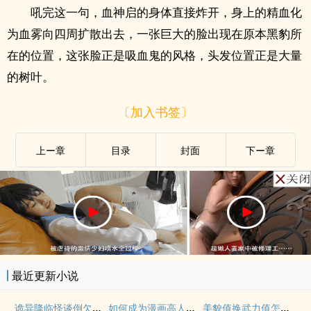
吼完这一句，血神启的身体直接炸开，身上的精血化
为血雾向四周扩散出去，一张巨大的脸出现在原本黑豹所
在的位置，这张脸正是吸血鬼的风格，头发位置正是大量
的树叶。
〔加入书签〕
上ー章
目录
封面
下ー章
最近更新小说
诡异降临怪谈倒欠我八个亿
如何成为漫画高人气角色
美貌值换武力值怎么你了