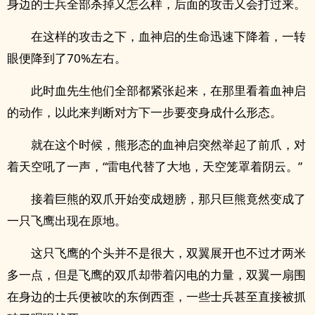
身边的士兵全部杀掉又怎么样，后面的攻击又会打过来。
在这样的攻击之下，血神启的生命迅速下降着，一转
眼便降到了70%左右。
此时血先生他们全部都紧张起来，在那里看着血神启
的动作，以此来判断对方下一步要变身成什么形态。
就在这个时候，熊形态的血神启突然举起了前爪，对
着天空吼了一声，“雷电代替了大地，天空笼罩着阴云。”
接着巨熊的双爪开始变成翅膀，那只巨熊竟然变成了
一只飞鹰出现在原地。
这只飞鹰的个头并不是很大，双翼展开也不过才两米
多一点，但是飞鹰的双爪却带着闪电的力量，双翼一扇围
在身边的士兵便被吹的东倒西歪，一些士兵甚至直接被抓