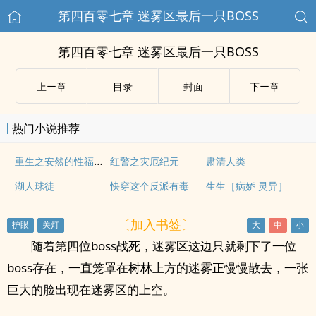
第四百零七章 迷雾区最后一只BOSS
第四百零七章 迷雾区最后一只BOSS
上ー章
目录
封面
下ー章
热门小说推荐
重生之安然的性福生活
红警之灾厄纪元
肃清人类
湖人球徒
快穿这个反派有毒
生生［病娇 灵异］
〔加入书签〕
随着第四位boss战死，迷雾区这边只就剩下了一位
boss存在，一直笼罩在树林上方的迷雾正慢慢散去，一张
巨大的脸出现在迷雾区的上空。