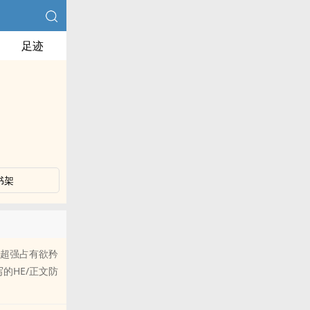
足迹
书架
超强占有欲矜
的HE/正文防