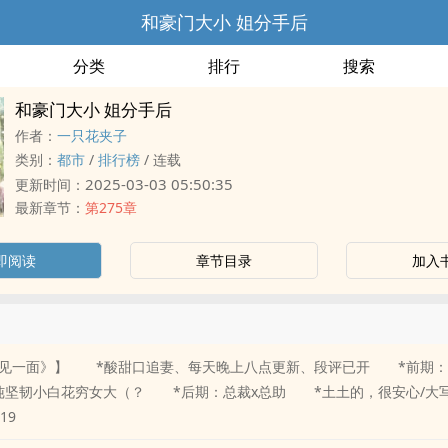
和豪门大小 姐分手后
分类
排行
搜索
和豪门大小 姐分手后
作者：
一只花夹子
类别：
都市
/
排行榜
/
连载
2025-03-03 05:50:35
更新时间：
最新章节：
第275章
即阅读
章节目录
加入
如见一面》】 *酸甜口追妻、每天晚上八点更新、段评已开 *前期：
纯坚韧小白花穷女大（？ *后期：总裁x总助 *土土的，很安心/大写
19