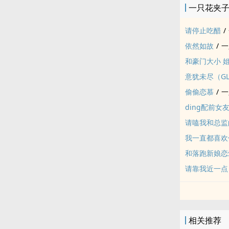
一只花夹
请停止吃醋
/
依然如故
/
一
和豪门大小 
意犹未尽（G
偷偷恋慕
/
一
ding配前女
请嗑我和总监的
我一直都喜欢
和落跑新娘恋
请靠我近一点
相关推荐