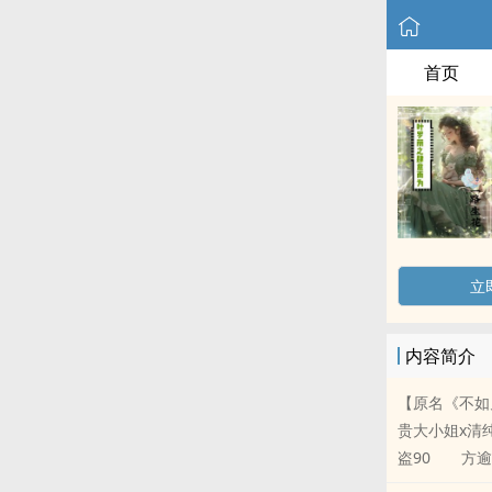
首页
立
内容简介
【原名《不
贵大小姐x清
盗90 方逾