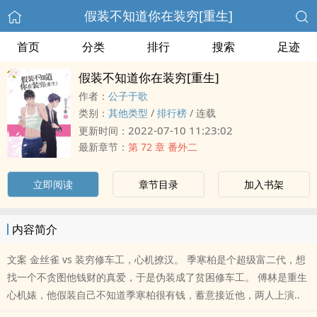
假装不知道你在装穷[重生]
首页
分类
排行
搜索
足迹
假装不知道你在装穷[重生]
作者：
公子于歌
类别：
其他类型
/
排行榜
/
连载
2022-07-10 11:23:02
更新时间：
最新章节：
第 72 章 番外二
立即阅读
章节目录
加入书架
内容简介
文案 金丝雀 vs 装穷修车工，心机撩汉。 季寒柏是个超级富二代，想
找一个不贪图他钱财的真爱，于是伪装成了贫困修车工。 傅林是重生
心机婊，他假装自己不知道季寒柏很有钱，蓄意接近他，两人上演..