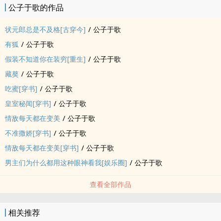
公子于歌的作品
状元郎总是不及格[古穿今]
/
公子于歌
有狐
/
公子于歌
假装不知道你在装穷[重生]
/
公子于歌
藏獒
/
公子于歌
吃蜜[穿书]
/
公子于歌
皇室秘闻[穿书]
/
公子于歌
情敌每天都在变美
/
公子于歌
不准撒娇[穿书]
/
公子于歌
情敌每天都在变美[穿书]
/
公子于歌
男主们为什么都用这种眼神看我[娱乐圈]
/
公子于歌
查看全部作品
相关推荐