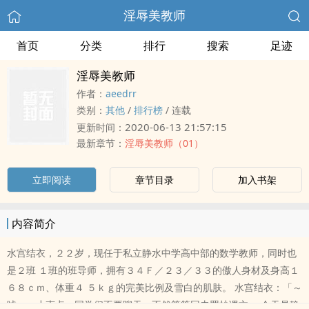
淫辱美教师
首页
分类
排行
搜索
足迹
淫辱美教师
作者：
aeedrr
类别：
其他
/
排行榜
/
连载
2020-06-13 21:57:15
更新时间：
最新章节：
淫辱美教师（01）
立即阅读
章节目录
加入书架
内容简介
水宫结衣，２２岁，现任于私立静水中学高中部的数学教师，同时也
是２班 １班的班导师，拥有３４Ｆ／２３／３３的傲人身材及身高１
６８ｃｍ、体重４ ５ｋｇ的完美比例及雪白的肌肤。 水宫结衣：「～
嘘～，小声点，同学们不要聊天，不然等等回去罚抄课文」 今天是静