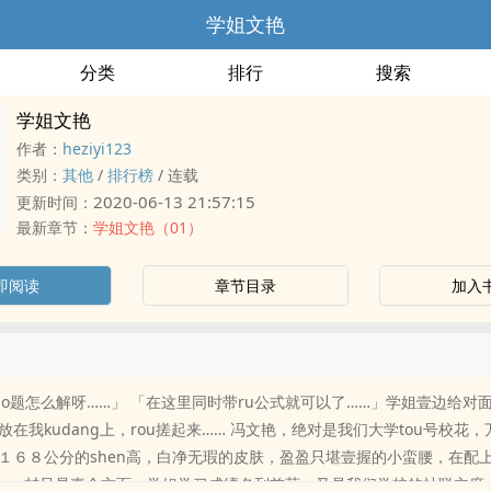
学姐文艳
分类
排行
搜索
学姐文艳
作者：
heziyi123
类别：
其他
/
排行榜
/
连载
2020-06-13 21:57:15
更新时间：
最新章节：
学姐文艳（01）
即阅读
章节目录
加入
ao题怎么解呀……」 「在这里同时带ru公式就可以了……」学姐壹边给对
在我kudang上，rou搓起来…… 冯文艳，绝对是我们大学tou号校花，万
１６８公分的shen高，白净无瑕的皮肤，盈盈只堪壹握的小蛮腰，在配
的shen材只是壹个方面，学姐学习成绩名列前茅，又是我们学校的社联主席，