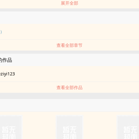
展开全部
，青chun高雅的气质，是我校的王牌主持人，声线优美独特，舞姿翩岚夺目
，每天我们大学的男生不知dao有多是想着她luguan。
1）
查看全部章节
3的作品
ziyi123
查看全部作品