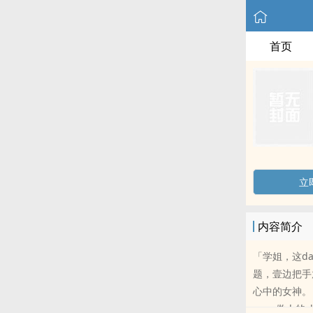
首页
立
内容简介
「学姐，这d
题，壹边把手放
心中的女神。
ru。 傲人