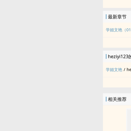
校的社团活动
更是温婉柔美
最新章节
学姐文艳（0
heziyi12
学姐文艳
/
he
相关推荐