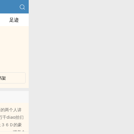
足迹
书架
面的两个人讲
千diao丝们
上３６Ｄ的豪
guan理着全