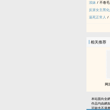
渎妹
/
不卷毛
反派女主黑化
逼死正常人
/
相关推荐
网
本站面向全
作品均由網
可能含不適