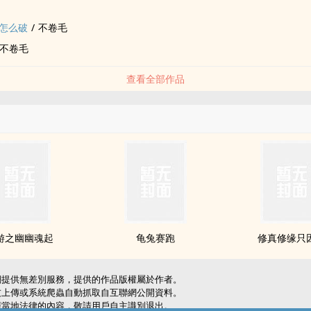
怎么破
/
不卷毛
不卷毛
查看全部作品
游之幽幽魂起
龟兔赛跑
修真修缘只
網提供無差別服務，提供的作品版權屬於作者。
友上傳或系統爬蟲自動抓取自互聯網公開資料。
應當地法律的內容，敬請用戶自主識別退出。