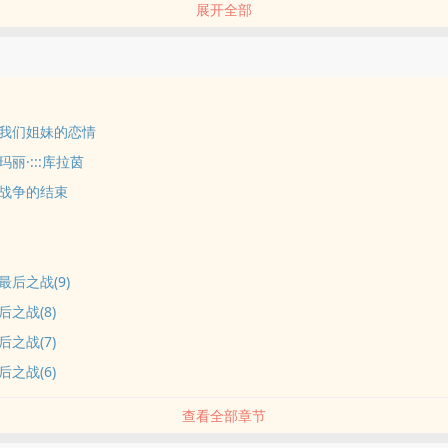
展开全部
现在开始。 本站全面拒绝弹窗，绿se免费 喜欢小说 喜欢小站 希望您点击
我们姐妹的恋情
丽·:::库拉茵
战争的结束
后之战(9)
之战(8)
之战(7)
之战(6)
查看全部章节