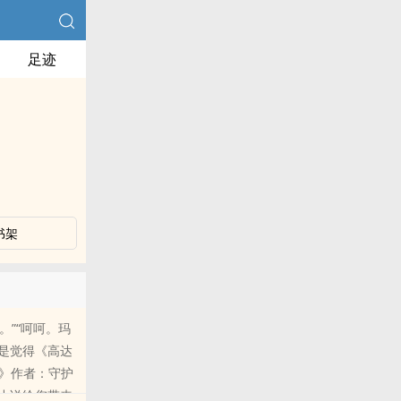
足迹
书架
妹。”“呵呵。玛
要是觉得《高达
》作者：守护
受小说给您带来