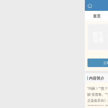
首页
立
内容简介
“玛丽！”“恩？
丽·安普鲁。
之染血百合》
雀享受阅读 