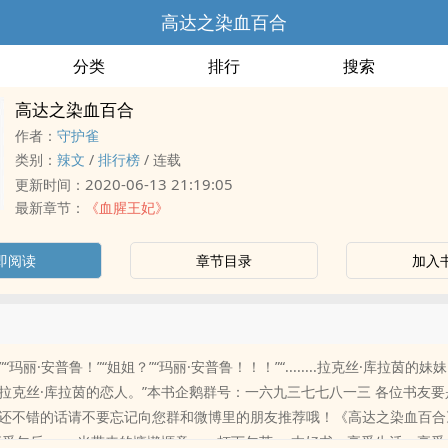
高达之染血百合
分类
排行
搜索
高达之染血百合
作者：
守护雀
类别：
‎‌辣‍‍文­
/
排行榜
/
连载
2020-06-13 21:19:05
更新时间：
最新章节：
《血腥王妃》
即阅读
章节目录
加入
”“玛丽·安普鲁！”“姐姐？”“玛丽·安普鲁！！！”“........拉克丝·库拉茵的妹
”“拉克丝·库拉茵的恋人。”本书企鹅群号：一六九三七七八一三 各位书友
还不错的话请不要忘记向您群和微博里的朋友推荐哦！《高达之染血百合
享受午后yang光带来的慵懒惬意，一杯下午茶 一本好书。享受生活，享