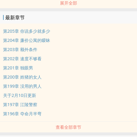
展开全部
的一个人呢？元芳，你怎么看！
☆★☆★☆★☆★☆★☆★☆★☆★☆★☆★☆★☆★☆★☆★☆★
最新章节
各位书友要是觉得《元芳之妖孽人生》还不错的话请不要忘记向您群
和微博里的朋友推荐哦！《元芳之妖孽人生》作者：能能享受阅读 享
第205章 你说多少就多少
受午后yang光带来的慵懒惬意，一杯下午茶 一本好书。享受
第204章 廉价公寓的暧昧
第203章 额外条件
第202章 速度不够看
第201章 独眼男
第200章 姓猪的女人
第199章 没用的男人
关于2月10日更新
第197章 江陵警察
第196章 夺命月半弯
查看全部章节