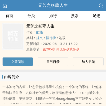
元芳之妖孽人生
首页
分类
排行
搜索
足迹
元芳之妖孽人生
作者：
能能
类别：
‍辣‎文­‍​
/
排行榜
/
连载
2020-06-13 21:16:22
更新时间：
最新章节：
第205章 你说多少就多少
立即阅读
章节目录
加入书架
内容简介
一本神奇的古籍，让悲苦他获得重生机会；一个神奇的系统，让他痛
苦与快乐并存；六位神奇的师父，改变着他悲惨人生；xing感女神、
清纯萝莉、英姿警花，制服护士等等zhongzhong不可能美女，纷纷
投ru他的怀抱；而她，还会回来嘛？一个妖孽人生背后，又是怎么样