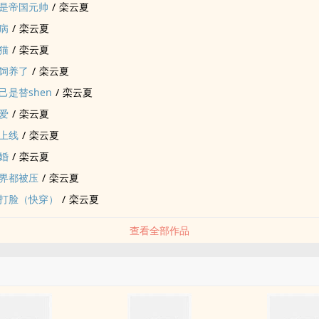
是帝国元帅
/
栾云夏
病
/
栾云夏
猫
/
栾云夏
饲养了
/
栾云夏
是替shen
/
栾云夏
爱
/
栾云夏
上线
/
栾云夏
婚
/
栾云夏
界都被压
/
栾云夏
打脸（快穿）
/
栾云夏
查看全部作品