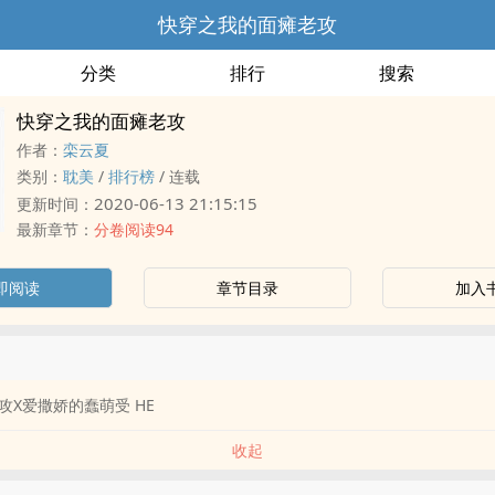
快穿之我的面瘫老攻
分类
排行
搜索
快穿之我的面瘫老攻
作者：
栾云夏
类别：
耽美
/
排行榜
/
连载
2020-06-13 21:15:15
更新时间：
最新章节：
分卷阅读94
即阅读
章节目录
加入
攻X爱撒娇的蠢萌受 HE
收起