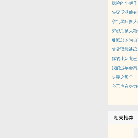
我捡的小狮子
快穿反派他有
穿到星际撸大
穿越后被大猫
反派总以为自己
情敌逼我谈恋
你的小奶龙已
我们迟早会离
快穿之每个世
今天也在努力
相关推荐