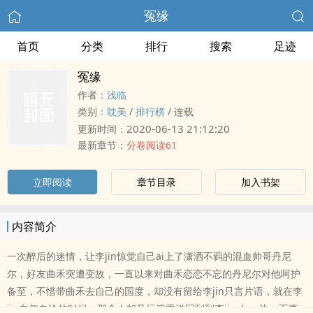
冤缘
首页
分类
排行
搜索
足迹
冤缘
作者：
浅临
类别：
耽美
/
排行榜
/
连载
2020-06-13 21:12:20
更新时间：
最新章节：
分卷阅读61
立即阅读
章节目录
加入书架
内容简介
一次醉后的迷情，让李jin惊觉自己ai上了潇洒不羁的混血帅哥丹尼
尔，好友曲禾突遭变故，一直以来对曲禾恋恋不忘的丹尼尔对他呵护
备至，不惜带曲禾去自己的国度，却没有留给李jin只言片语，就在李
jin自怨自怜的时候，那个人却又远渡重洋回到到李jinshen边，而事