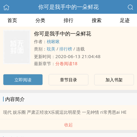
你可是我手中的一朵鲜花
首页
分类
排行
搜索
足迹
你可是我手中的一朵鲜花
作者：
桃啾啾
类别：
­耽​­­美‌​­
/
排行榜
/
连载
2020-06-13 21:04:48
更新时间：
最新章节：
分卷阅读18
立即阅读
章节目录
加入书架
内容简介
现代 娱乐圈 严肃正经攻X乐观逗比明星受 一见钟情 ri常秀恩ai HE
收起