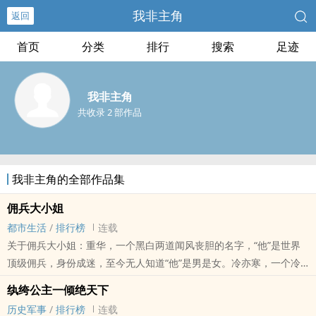
我非主角
返回
首页
分类
排行
搜索
足迹
我非主角
共收录 2 部作品
我非主角的全部作品集
佣兵大小姐
都市生活
/
排行榜
连载
关于佣兵大小姐：重华，一个黑白两道闻风丧胆的名字，“他”是世界
顶级佣兵，身份成迷，至今无人知道“他”是男是女。冷亦寒，一个冷
家流落在外的私生女，十八岁才被接回冷家。两个身份相差万里的
纨绔公主一倾绝天下
人，谁又能想到那..
历史军事
/
排行榜
连载