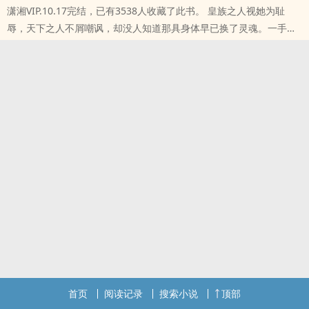
潇湘VIP.10.17完结，已有3538人收藏了此书。 皇族之人视她为耻
辱，天下之人不屑嘲讽，却没人知道那具身体早已换了灵魂。一手敛
财、一手兵器，当天下大乱，她惊艳出世，列国之上，唯我独尊，从
此，谁还敢小..
首页
阅读记录
搜索小说
顶部