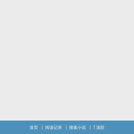
溺，他们都知道对方的目的，却又甘愿沦陷。但身体的沦陷也会带来
心灵的沉沦。“唐念念，你有没有对我动过心？” “我啊，身心皆沦
陷。”
首页
阅读记录
搜索小说
顶部