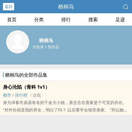
栖桐鸟
返回
首页
分类
排行
搜索
足迹
栖桐鸟
共收录 1 部作品
栖桐鸟的全部作品集
身心沦陷（骨科 1v1）
都市
/
排行榜
连载
身为泽春市鼎鼎有名的千金大小姐，唐念念在唐家是个可笑的存在。
“对外你就是我的养女，明白了吗？ 以后要学会报答唐家。 “所以她一
开始就知道自己的命运是什么——商业联姻。但为什么自己就应该成
为一个“商品”一样的存在？她要报复唐家，她要拿下唐怀瑾，让整个
唐家蒙羞。—— “哥哥，​肏­​​吗？”后来，他们在名为‌​‎情‎‌欲‎的汪洋里沉