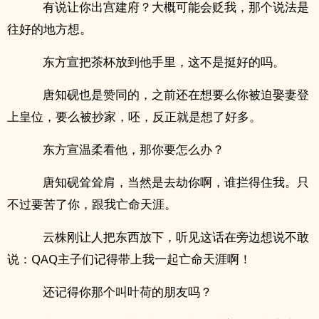
有说让你出宫建府？大概可能会贬我，那个说法是
往好的地方想。
东方宣把茶杯放到他手里，这不是挺好的吗。
唐知砚也是赞同的，之前还在想要么你被迫娶妻登
上皇位，要么被抄家，呸，反正就是想了好多。
东方宣温柔看他，那你要怎么办？
唐知砚耸耸肩，当然是去劫你啊，谁拦得住我。只
不过要苦了你，跟我亡命天涯。
云株刚让人把东西放下，听见这话在旁边想说不敢
说：QAQ主子们记得带上我一起亡命天涯啊！
还记得你那个叫叶荷的朋友吗？