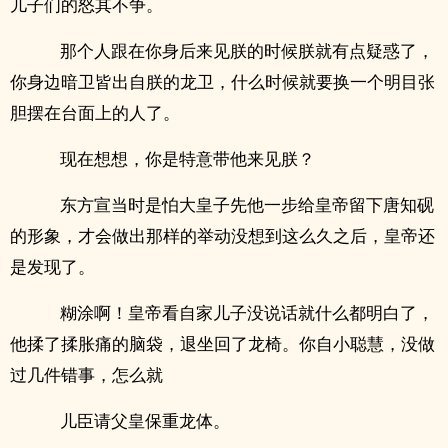
儿子们的怒其不争。
那个人跟在你身后来见朕的时候朕就有点疑惑了，
你身边暗卫皆出自朕的龙卫，什么时候就要换一个明目张
胆摆在台面上的人了。
现在想想，你是特意带他来见朕？
东方宣当时是怕大皇子先他一步给皇帝留下唐知砚
的形象，才会做出那样的举动没想到这么久之后，皇帝还
是发现了。
糊涂啊！皇帝看自家儿子没说话就什么都明白了，
他揉了揉胀痛的脑袋，退坐回了龙椅。你自小聪慧，没做
过几件错事，怎么就
儿臣请父皇保重龙体。