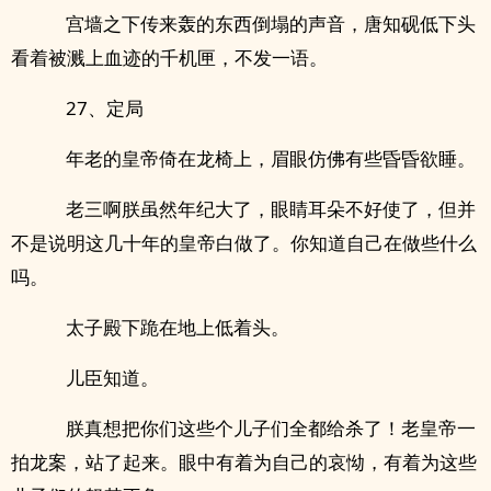
宫墙之下传来轰的东西倒塌的声音，唐知砚低下头
看着被溅上血迹的千机匣，不发一语。
27、定局
年老的皇帝倚在龙椅上，眉眼仿佛有些昏昏欲睡。
老三啊朕虽然年纪大了，眼睛耳朵不好使了，但并
不是说明这几十年的皇帝白做了。你知道自己在做些什么
吗。
太子殿下跪在地上低着头。
儿臣知道。
朕真想把你们这些个儿子们全都给杀了！老皇帝一
拍龙案，站了起来。眼中有着为自己的哀怮，有着为这些