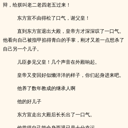
辩，给朕叫老二老四老五过来！
东方宣不由得松了口气，谢父皇！
直到东方宣退出大殿，皇帝方才深深叹了一口气。
他看向自己被指甲掐得青白的手掌，刚才又差一点想杀了
自己另一个儿子。
儿臣参见父皇！几个声音在外殿响起。
皇帝又变回好似懒洋洋的样子，你们起身进来吧。
他养了数年教成的继承人啊
他的好儿子
东方宣走出大殿后长长出了一口气。
他觉得自己能全身而退已是十分幸运。