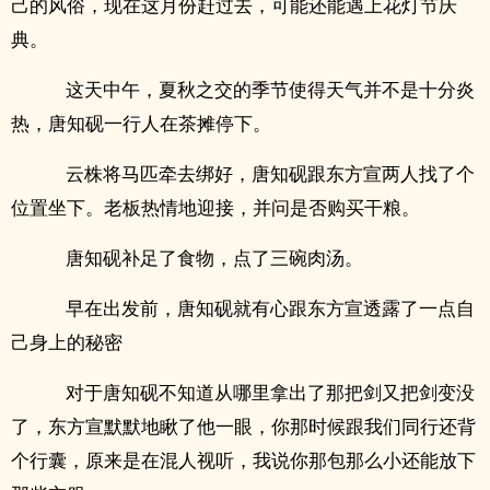
己的风俗，现在这月份赶过去，可能还能遇上花灯节庆
典。
这天中午，夏秋之交的季节使得天气并不是十分炎
热，唐知砚一行人在茶摊停下。
云株将马匹牵去绑好，唐知砚跟东方宣两人找了个
位置坐下。老板热情地迎接，并问是否购买干粮。
唐知砚补足了食物，点了三碗肉汤。
早在出发前，唐知砚就有心跟东方宣透露了一点自
己身上的秘密
对于唐知砚不知道从哪里拿出了那把剑又把剑变没
了，东方宣默默地瞅了他一眼，你那时候跟我们同行还背
个行囊，原来是在混人视听，我说你那包那么小还能放下