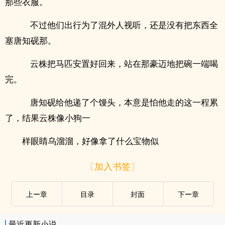
那些衣服。
不过他们出行为了混外人视听，还是没有把东西全
塞唐知砚那。
云株把马匹安置好回来，站在那豪迈地把碗一端喝
完。
唐知砚给他递了个馒头，本意是怕他走的这一程累
了，结果云株像小狗一
样眼睛乌溜溜，好像拿了什么宝物似
〔加入书签〕
上ー章
目录
封面
下ー章
最近更新小说