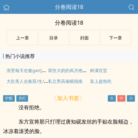
分卷阅读18
分卷阅读18
上ー章
目录
封面
下ー章
热门小说推荐
浪受每天在被gan[双xing]
双性大奶的风月艳事(H)
鲜满宫堂
大肚美人合集双/生/产
私立男高催眠指南
皇上趁热吃
〔加入书签〕
没有拒绝。
东方宣将那只打理过唐知砚发丝的手贴在脸颊边，
冰凉着滚烫的脸。