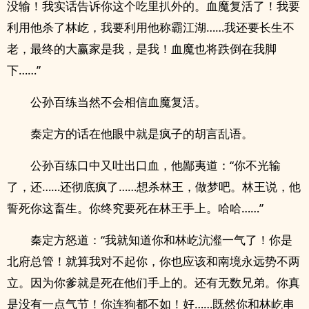
没输！我实话告诉你这个吃里扒外的。血魔复活了！我要
利用他杀了林屹，我要利用他称霸江湖……我还要长生不
老，最终的大赢家是我，是我！血魔也将跌倒在我脚
下……”
公孙百练当然不会相信血魔复活。
秦定方的话在他眼中就是疯子的胡言乱语。
公孙百练口中又吐出口血，他鄙夷道：“你不光输
了，还……还彻底疯了……想杀林王，做梦吧。林王说，他
誓死你这畜生。你终究要死在林王手上。哈哈……”
秦定方怒道：“我就知道你和林屹沆瀣一气了！你是
北府总管！就算我对不起你，你也应该和南境永远势不两
立。因为你爹就是死在他们手上的。还有无数兄弟。你真
是没有一点气节！你连狗都不如！好……既然你和林屹串