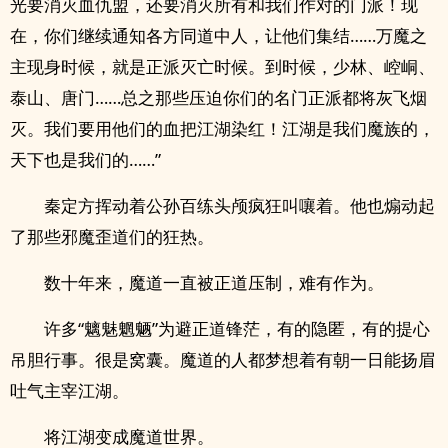
光要消灭血仇盟，还要消灭所有和我们作对的门派！现
在，你们继续通知各方同道中人，让他们集结……万魔之
主现身时候，就是正派灭亡时候。到时候，少林、崆峒、
泰山、唐门……总之那些压迫你们的名门正派都将灰飞烟
灭。我们要用他们的血把江湖染红！江湖是我们魔族的，
天下也是我们的……”
秦定方挥动着公孙百练头颅疯狂叫嚷着。他也煽动起
了那些邪魔歪道们的狂热。
数十年来，魔道一直被正道压制，难有作为。
许多“魑魅魍魉”为避正道锋茫，有的隐匿，有的提心
吊胆行事。很是窝囊。魔道的人都梦想着有朝一日能扬眉
吐气主宰江湖。
将江湖变成魔道世界。