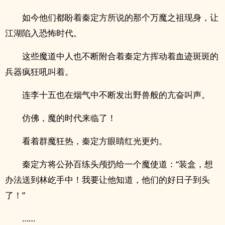
如今他们都盼着秦定方所说的那个万魔之祖现身，让
江湖陷入恐怖时代。
这些魔道中人也不断附合着秦定方挥动着血迹斑斑的
兵器疯狂吼叫着。
连李十五也在烟气中不断发出野兽般的亢奋叫声。
仿佛，魔的时代来临了！
看着群魔狂热，秦定方眼睛红光更灼。
秦定方将公孙百练头颅扔给一个魔使道：“装盒，想
办法送到林屹手中！我要让他知道，他们的好日子到头
了！”
……