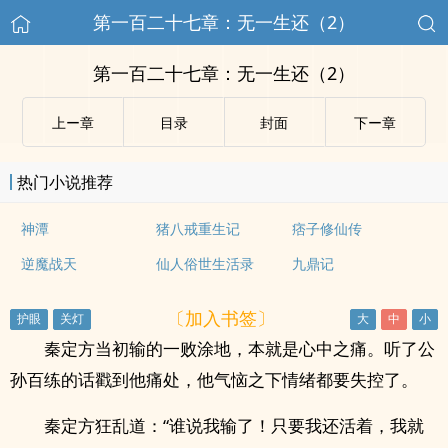
第一百二十七章：无一生还（2）
第一百二十七章：无一生还（2）
上ー章
目录
封面
下ー章
热门小说推荐
神潭
猪八戒重生记
痞子修仙传
逆魔战天
仙人俗世生活录
九鼎记
〔加入书签〕
秦定方当初输的一败涂地，本就是心中之痛。听了公
孙百练的话戳到他痛处，他气恼之下情绪都要失控了。
秦定方狂乱道：“谁说我输了！只要我还活着，我就