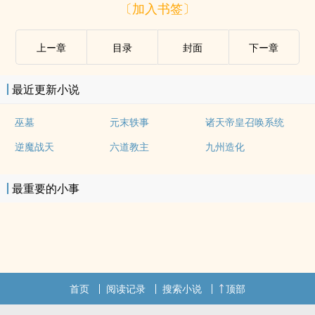
〔加入书签〕
上ー章
目录
封面
下ー章
最近更新小说
巫墓
元末轶事
诸天帝皇召唤系统
逆魔战天
六道教主
九州造化
最重要的小事
首页
阅读记录
搜索小说
顶部