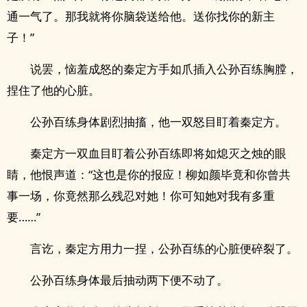
通一气了。那我就将你脑袋送给他。送你找你的新主
子！”
说罢，恼羞成怒的秦定方手如爪插入公孙百练胸膛，
捏住了他的心脏。
公孙百练身体剧烈抽搐，他一双怒目盯着秦定方。
秦定方一双血目盯着公孙百练即将如熄灭之烛的眼
睛，他恨声道：“这也是你的报应！柳如颜毕竟和你曾共
事一场，你竟然那么残忍对她！你可知她对我有多重
要……”
言讫，秦定方用力一捏，公孙百练的心脏便碎裂了。
公孙百练身体最后抽动两下便不动了。