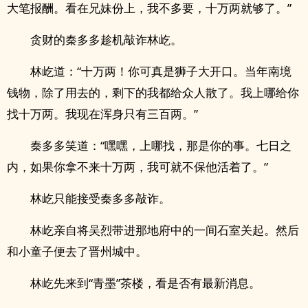
大笔报酬。看在­​兄​‍‍妹­‍份上，我不多要，十万两就够了。”
贪财的秦多多趁机敲诈林屹。
林屹道：“十万两！你可真是狮子大开口。当年南境
钱物，除了用去的，剩下的我都给众人散了。我上哪给你
找十万两。我现在浑身只有三百两。”
秦多多笑道：“嘿嘿，上哪找，那是你的事。七日之
内，如果你拿不来十万两，我可就不保他活着了。”
林屹只能接受秦多多敲诈。
林屹亲自将吴烈带进那地府中的一间石室关起。然后
和小童子便去了晋州城中。
林屹先来到“青墨”茶楼，看是否有最新消息。