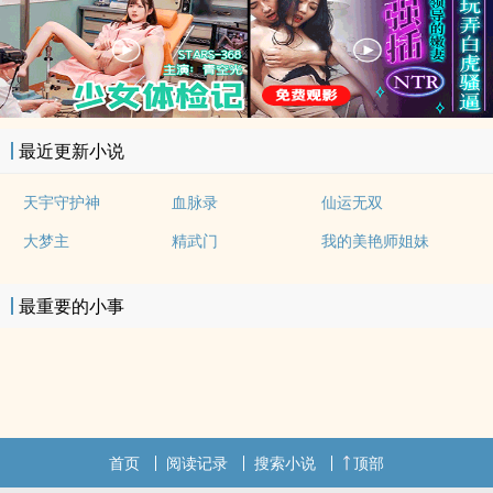
最近更新小说
天宇守护神
血脉录
仙运无双
大梦主
精武门
我的美艳师姐妹
最重要的小事
首页
阅读记录
搜索小说
顶部
.