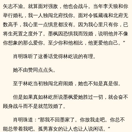
矢志不渝。就算面对强敌，他也会战斗。当年李天狼和你
举行婚礼，我一人独闯北府找你。面对令狐藏魂和北府无
数高手，我心里一点惧意都没有。因为我心里只有你，已
将生死置之度外了。墨枫因恐惧我而毁婚，说明他并不像
你想象的那么爱你。至少你和他相比，他更爱他自己。”
肖明珠听了这番话觉得林屹说的有理。
她不由赞同点点头。
至于林屹当初独闯北府闹婚，她也不知是真是假。
但是如果真如林屹所说墨枫爱她胜过一切，就会奋不
顾身战斗而不是就范毁婚了。
肖明珠道：“那我不回墨家了。你放我走吧。你总不
能总带着我吧。孤男寡女的让人也让人说闲话。”