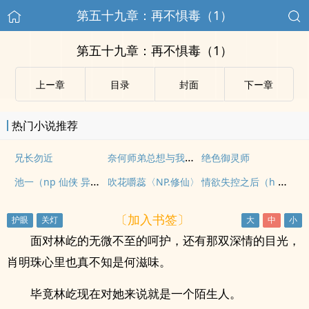
第五十九章：再不惧毒（1）
第五十九章：再不惧毒（1）
上ー章
目录
封面
下ー章
热门小说推荐
奈何师弟总想与我双修（仙侠1v1 H）
兄长勿近
绝色御灵师
池一（np 仙侠 异能）
情欲失控之后（h 短篇合集）
吹花嚼蕊〈NP.修仙〉
〔加入书签〕
面对林屹的无微不至的呵护，还有那双深情的目光，
肖明珠心里也真不知是何滋味。
毕竟林屹现在对她来说就是一个陌生人。