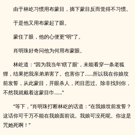
由于林屹习惯用布蒙目，摘下蒙目反而觉得不习惯。
于是他又用布蒙起了眼。
蒙住了眼，他的心便更“明”了。
肖明珠好奇问他为何用布蒙眼。
林屹道：“因为我当年‘瞎了眼’，未能看穿一条老狐
狸，结果把我亲弟弟害了。也害你了……所以我在你娘坟
前发誓，从此蒙目，开眼杀人，闭目思过。除非找到你，
不然我就戴着这蒙目巾……”
“等下，”肖明珠打断林屹的话道：“在我娘坟前发誓？
这话你可千万不能在我娘面前说。我娘可没死呢。你这是
咒她死啊！”