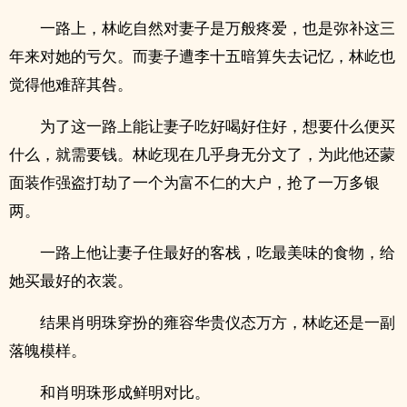
一路上，林屹自然对妻子是万般疼爱，也是弥补这三
年来对她的亏欠。而妻子遭李十五暗算失去记忆，林屹也
觉得他难辞其咎。
为了这一路上能让妻子吃好喝好住好，想要什么便买
什么，就需要钱。林屹现在几乎身无分文了，为此他还蒙
面装作强盗打劫了一个为富不仁的大户，抢了一万多银
两。
一路上他让妻子住最好的客栈，吃最美味的食物，给
她买最好的衣裳。
结果肖明珠穿扮的雍容华贵仪态万方，林屹还是一副
落魄模样。
和肖明珠形成鲜明对比。