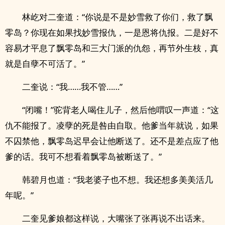
林屹对二奎道：“你说是不是妙雪救了你们，救了飘
零岛？你现在如果找妙雪报仇，一是恩将仇报。二是好不
容易才平息了飘零岛和三大门派的仇怨，再节外生枝，真
就是自孽不可活了。”
二奎说：“我……我不管……”
“闭嘴！”驼背老人喝住儿子，然后他喟叹一声道：“这
仇不能报了。凌孽的死是咎由自取。他爹当年就说，如果
不囚禁他，飘零岛迟早会让他断送了。还不是差点应了他
爹的话。我可不想看着飘零岛被断送了。”
韩碧月也道：“我老婆子也不想。我还想多美美活几
年呢。”
二奎见爹娘都这样说，大嘴张了张再说不出话来。