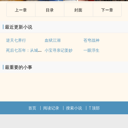
上ー章
目录
封面
下ー章
最近更新小说
逆天七界行
血狱江湖
苍穹战神
死后七百年：从城隍开始签到
小宝寻亲记姜妙
一眼浮生
最重要的小事
首页
阅读记录
搜索小说
顶部
.