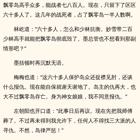
飘零岛高手众多，能战者七八百人。现在，只留下了区区
六十多人了。这几年的战死者，占了飘零岛一半人数啊。
林屹道：“六十多人，怎么和少林抗衡。妙雪带二百
少林高手就能把飘零岛彻底毁了。墨总管也不想看到那副
情形吧？”
墨括顿时再沉默无语。
梅梅也道：“这六十多人保护岛众还捉襟见肘，还谈
什么报仇。现在能自保就谢天谢地了。岛主的仇再大，也
大不过飘零岛存亡。身为神女娘娘，我不同意报仇。”
左朝阳也开口道：“此事日后再议。现在先把我师傅
葬了。不过再未得到我允许下，任何人不得找三大派的人
寻仇。不然，岛律严惩！”