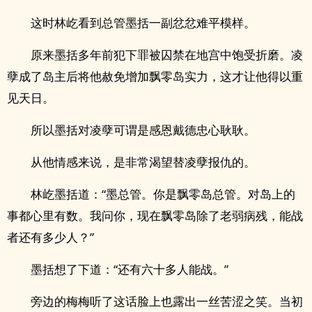
这时林屹看到总管墨括一副忿忿难平模样。
原来墨括多年前犯下罪被囚禁在地宫中饱受折磨。凌
孽成了岛主后将他赦免增加飘零岛实力，这才让他得以重
见天日。
所以墨括对凌孽可谓是感恩戴德忠心耿耿。
从他情感来说，是非常渴望替凌孽报仇的。
林屹墨括道：“墨总管。你是飘零岛总管。对岛上的
事都心里有数。我问你，现在飘零岛除了老弱病残，能战
者还有多少人？”
墨括想了下道：“还有六十多人能战。”
旁边的梅梅听了这话脸上也露出一丝苦涩之笑。当初