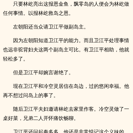
只要林屹亮出这报恩金鱼，飘零岛的人便会为林屹做
任何事情。以报林屹救岛之恩。
左朝阳还当众请卫江平做副岛主。
因为左朝阳知道卫江平的能力。而且卫江平处理事情
也远非驼背妇夫这两个副岛主可比。有卫江平相助，他就
轻松多了。
但是卫江平却婉言谢绝了。
现在卫江平和冷空灵居信在岛边，过的悠闲幸福。他
再不想过问岛上的事了。
随后卫江平夫妇邀请林屹去家里作客。冷空灵做了一
桌好菜，兄弟二人开怀痛饮畅聊。
卫江平还问起秦多多，他还是非常惦记这个义妹的。