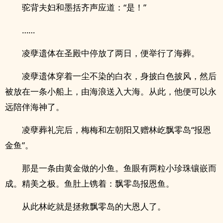
驼背夫妇和墨括齐声应道：“是！”
……
凌孽遗体在圣殿中停放了两日，便举行了海葬。
凌孽遗体穿着一尘不染的白衣，身披白色披风，然后
被放在一条小船上，由海浪送入大海。从此，他便可以永
远陪伴海神了。
凌孽葬礼完后，梅梅和左朝阳又赠林屹飘零岛“报恩
金鱼”。
那是一条由黄金做的小鱼。鱼眼有两粒小珍珠镶嵌而
成。精美之极。鱼肚上镌着：飘零岛报恩鱼。
从此林屹就是拯救飘零岛的大恩人了。