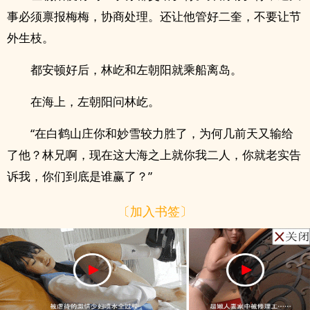
事必须禀报梅梅，协商处理。还让他管好二奎，不要让节
外生枝。
都安顿好后，林屹和左朝阳就乘船离岛。
在海上，左朝阳问林屹。
“在白鹤山庄你和妙雪较力胜了，为何几前天又输给
了他？林兄啊，现在这大海之上就你我二人，你就老实告
诉我，你们到底是谁赢了？”
〔加入书签〕