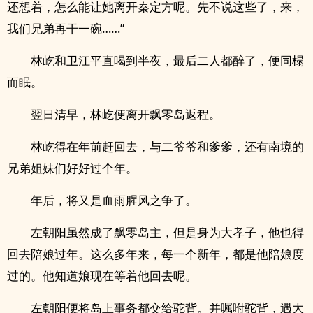
还想着，怎么能让她离开秦定方呢。先不说这些了，来，
我们兄弟再干一碗……”
林屹和卫江平直喝到半夜，最后二人都醉了，便同榻
而眠。
翌日清早，林屹便离开飘零岛返程。
林屹得在年前赶回去，与二爷爷和爹爹，还有南境的
兄弟姐妹们好好过个年。
年后，将又是血雨腥风之争了。
左朝阳虽然成了飘零岛主，但是身为大孝子，他也得
回去陪娘过年。这么多年来，每一个新年，都是他陪娘度
过的。他知道娘现在等着他回去呢。
左朝阳便将岛上事务都交给驼背。并嘱咐驼背，遇大