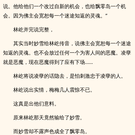
说。他给他们一个改过自新的机会，也给飘零岛一个机
会。因为佛主会宽恕每一个迷途知返的灵魂。”
林屹并完说完整，
其实当时妙雪给林屹传音，说佛主会宽恕每一个迷途
知返的灵魂。也不会放过任何一个为害人间的恶魔。凌孽
就是恶魔，现在恶魔得到了应有下场……
林屹将说凌孽的话隐去，是怕刺激忠于凌孽的人。
林屹说出实情，梅梅几人震惊不已。
这真是出他们意料。
原来林屹那天竟然输给了妙雪。
而妙雪却不露声色成全了飘零岛。