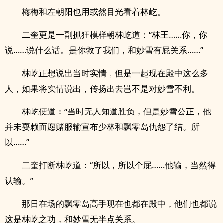
梅梅和左朝阳也用或然目光看着林屹。
二奎更是一副抓狂模样朝林屹道：“林王……你，你
说……说什么话。是你救了我们，和妙雪有屁关系……”
林屹正想说出当时实情，但是一起现在殿中这么多
人，如果将实情说出，传扬出去岂不是对妙雪不利。
林屹便道：“当时无人知道胜负，但是妙雪公正，他
并未耍赖而愿赌服输宣布少林和飘零岛仇怨了结。所
以……”
二奎打断林屹道：“所以，所以个屁……他输，当然得
认输。”
那日在场的飘零岛高手现在也都在殿中，他们也都说
这是林屹之功，和妙雪无半点关系。