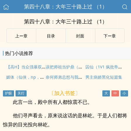
第四十八章：大年三十路上过 （1）
第四十八章：大年三十路上过 （1）
上ー章
目录
封面
下ー章
热门小说推荐
【高H】当众强暴双性师尊后
误把师祖当炉鼎（修仙1v1 ）
囚仙（1V1 疯批帝王强制爱）
媚体（仙侠，np，高h，父女）
奈何师弟总想与我双修（仙侠1v1 H）
男主病娇黑化短篇集
〔加入书签〕
此言一出，殿中所有人都惊震不已。
他们寻声看去，原来说这话的是林屹。于是人们都将
惊异的目光投向林屹。