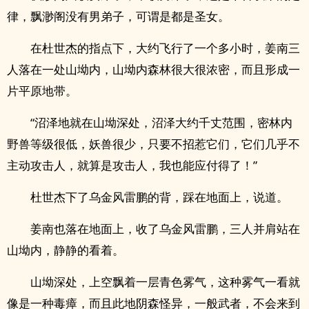
律，飘渺阁没有男弟子，可谓是都是圣女。
在杜世杰的指点下，大约飞行了一个多小时，姜南三
人落在一处山坳内，山坳内森林很大很浓密，而且形成一
片平原地带。
“沼泽地就在山坳深处，沼泽大约千丈范围，密林内
野兽等级很低，妖兽很少，只要不招惹它们，它们几乎不
主动攻击人，就算是攻击人，我也能应付得了！”
杜世杰下了乌金风雷鹏的背，踩在地面上，说道。
姜南也落在地面上，收了乌金风雷鹏，三人并肩站在
山坳内，静静的看着。
山坳深处，上空飘着一层青色雾气，这种雾气一看就
像是一种毒瘴，而且此地阴森怪异，一般武者，不会来到