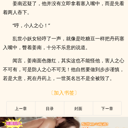
姜南迟疑了，他并没有立即拿着塞入嘴中，而是先看
着两人吞下。
“哼，小人之心！”
乱世小妖女轻哼了一声，就像是吃糖豆一样把丹药塞
入嘴中，瞥着姜南，十分不乐意的说道。
闻言，姜南面色微红，其实这也不能怪他，害人之心
不可有，可是防人之心不可无！他自然要做到步步谨慎，
若是大意，死在丹药上，一世英名岂不是全被毁了。
〔加入书签〕
上ー章
目录
封面
下ー章