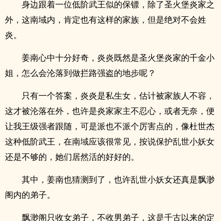
身边跟着一位低阶武王似的保镖，除了圣火堡炎家之
外，这南域内，肯定也有这样的家族，但是绝对不会姓
炎。
姜南心中十分好奇，炎炎既然是圣火堡炎家的千金小
姐，怎么会沦落到做拦路强盗的地步呢？
只有一个答案，炎炎是私生女，估计被家族人不容，
这才被沦落在外，也许是炎家家主不忍心，或者无奈，便
让我王级强者跟随，可是派也不派个厉害点的，像杜世杰
这种低阶武王，在南域应该很常见，按说保护乱世小妖女
还是不够的，她们居然活的好好的。
其中，姜南也猜测到了，也许乱世小妖女还真是飘渺
阁内的弟子。
飘渺阁只收女弟子，不收男弟子，这是千古以来的定