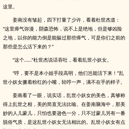
这里。
姜南没有皱起，四下打量了少许，看着杜世杰道：
“这里瘴气弥漫，阴森恐怖，说不上是绝地，但是够凶险
之地，以你的能力倒是能躲过那些瘴气，可是你们之前的
那些是怎么活下来的？”
“这个……”杜世杰说话吞吐，看着乱世小妖女。
“哼，要不是本小姐手段高明，他们岂能活下来！”乱
世小妖女撅着粉红的小嘴，轻哼一声，满不在乎的样子。
姜南看了一眼，说实话，乱世小妖女的美色，真够称
得上乱世之相，美的简直无法比喻。在姜南脑海中，那美
妙的人儿蒙儿，只怕也要逊色一分，只不过蒙儿另有一番
脱俗气质，是这乱世小妖女无法相比的。乱世小妖女有点