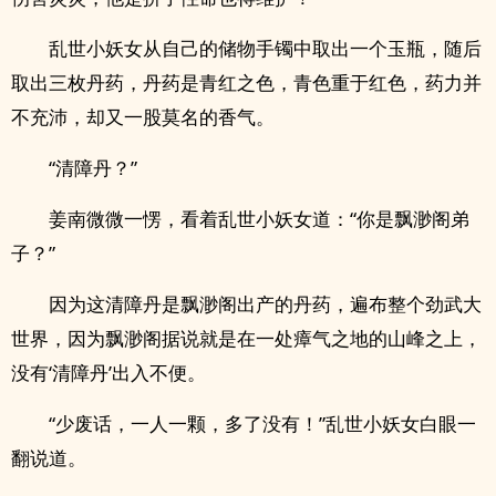
乱世小妖女从自己的储物手镯中取出一个玉瓶，随后
取出三枚丹药，丹药是青红之色，青色重于红色，药力并
不充沛，却又一股莫名的香气。
“清障丹？”
姜南微微一愣，看着乱世小妖女道：“你是飘渺阁弟
子？”
因为这清障丹是飘渺阁出产的丹药，遍布整个劲武大
世界，因为飘渺阁据说就是在一处瘴气之地的山峰之上，
没有‘清障丹’出入不便。
“少废话，一人一颗，多了没有！”乱世小妖女白眼一
翻说道。