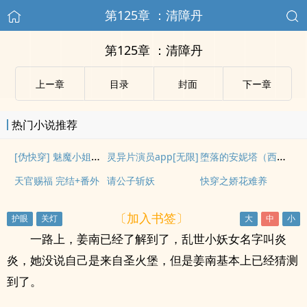
第125章 ：清障丹
第125章 ：清障丹
上ー章
目录
封面
下ー章
热门小说推荐
[伪快穿] 魅魔小姐直播中(NPH）
堕落的安妮塔（西幻 人外 nph abo）
灵异片演员app[无限]
天官赐福 完结+番外
请公子斩妖
快穿之娇花难养
〔加入书签〕
一路上，姜南已经了解到了，乱世小妖女名字叫炎
炎，她没说自己是来自圣火堡，但是姜南基本上已经猜测
到了。