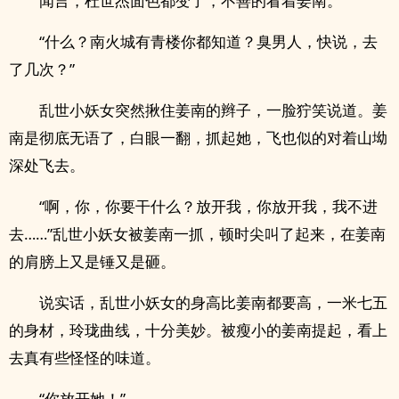
闻言，杜世杰面色都变了，不善的看着姜南。
“什么？南火城有青楼你都知道？臭男人，快说，去
了几次？”
乱世小妖女突然揪住姜南的辫子，一脸狞笑说道。姜
南是彻底无语了，白眼一翻，抓起她，飞也似的对着山坳
深处飞去。
“啊，你，你要干什么？放开我，你放开我，我不进
去……”乱世小妖女被姜南一抓，顿时尖叫了起来，在姜南
的肩膀上又是锤又是砸。
说实话，乱世小妖女的身高比姜南都要高，一米七五
的身材，玲珑曲线，十分美妙。被瘦小的姜南提起，看上
去真有些怪怪的味道。
“你放开她！”