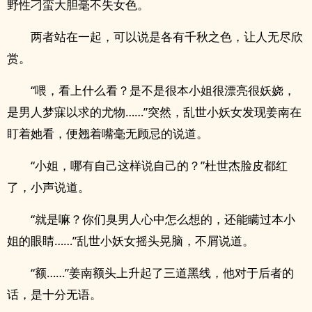
野性刁蛮大胆毫不失女色。
两者站在一起，可以说是各有千秋之色，让人无尽欣
赏。
“喂，看上什么看？是不是很本小姐很漂亮很妖娆，
是男人梦寐以求的尤物……”突然，乱世小妖女发现姜南在
盯着她看，便翘着嘴毫无顾忌的说道。
“小姐，哪有自己这样说自己的？”杜世杰脸皮都红
了，小声说道。
“就是嘛？你们臭男人心中怎么想的，还能瞒过本小
姐的眼睛……”乱世小妖女摇头晃脑，不屑说道。
“额……”姜南额头上升起了三道黑线，他对于后者的
话，是十分无语。