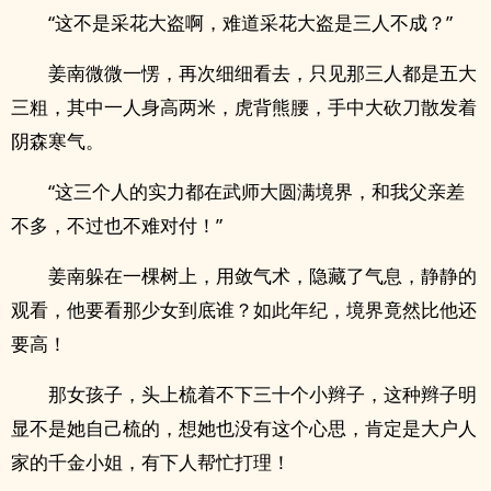
“这不是采花大盗啊，难道采花大盗是三人不成？”
姜南微微一愣，再次细细看去，只见那三人都是五大
三粗，其中一人身高两米，虎背熊腰，手中大砍刀散发着
阴森寒气。
“这三个人的实力都在武师大圆满境界，和我父亲差
不多，不过也不难对付！”
姜南躲在一棵树上，用敛气术，隐藏了气息，静静的
观看，他要看那少女到底谁？如此年纪，境界竟然比他还
要高！
那女孩子，头上梳着不下三十个小辫子，这种辫子明
显不是她自己梳的，想她也没有这个心思，肯定是大户人
家的千金小姐，有下人帮忙打理！