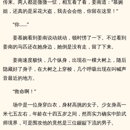
传来。两人都是微微一怔，相互看了看，姜南道：“慕婉
姐，还真的是采花大盗，我去会会他，你留在这里！”
“你……”
姜慕婉看到姜南说动就动，顿时愣了一下。不过看到
姜南的马匹还在她身边，她倒是没有走，留了下来。
姜南速度极快，几个纵身，出现在一棵大树上，随后
隐藏好了身子，在大树之上穿梭，几个呼吸出现在叫喊声
音最近的地方。
“救命啊！”
场中是一位身穿白衣，身材高挑的女子。少女身高一
米七五左右，年龄在十四五岁之间，然而实力确实中阶武
师境界，可是围攻他的竟然是三位龌龊下流的男子。