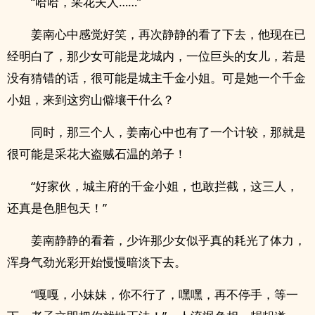
“哈哈，采花夫人……”
姜南心中感觉好笑，再次静静的看了下去，他现在已
经明白了，那少女可能是龙城内，一位巨头的女儿，若是
没有猜错的话，很可能是城主千金小姐。可是她一个千金
小姐，来到这穷山僻壤干什么？
同时，那三个人，姜南心中也有了一个计较，那就是
很可能是采花大盗贼石温的弟子！
“好家伙，城主府的千金小姐，也敢拦截，这三人，
还真是色胆包天！”
姜南静静的看着，少许那少女似乎真的耗光了体力，
浑身气劲光彩开始慢慢暗淡下去。
“嘎嘎，小妹妹，你不行了，嘿嘿，再不停手，等一