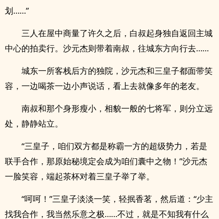
划……”
三人在屋中商量了许久之后，白叔起身独自返回主城
中心的拍卖行。沙元杰则带着南叔，往城东方向行去……
城东一所客栈后方的独院，沙元杰和三皇子都面带笑
容，一边喝茶一边小声说话，看上去就像多年的老友。
南叔和那个身形瘦小，相貌一般的七将军，则分立远
处，静静站立。
“三皇子，咱们双方都是称霸一方的超级势力，若是
联手合作，那原始秘境定会成为咱们囊中之物！”沙元杰
一脸笑容，端起茶杯对着三皇子举了举。
“呵呵！”三皇子淡淡一笑，轻抿香茗，然后道：“少主
找我合作，我当然乐意之极……不过，就是不知我有什么