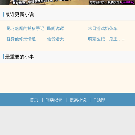
最近更新小说
见习魅魔的捕猎手记
民间诡谭
末日游戏奶茶车
萌宠医妃：鬼王，别太猛
替身他修无情道
仙伐诸天
最重要的小事
首页
阅读记录
搜索小说
顶部
.
.