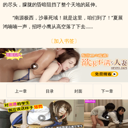
的尽头，朦胧的昏暗阻挡了整个天地的延伸。
“南源极西，沙暴死域！就是这里，咱们到了！”夏展
鸿喃喃一声，招呼小鹰从高空落了下去……
〔加入书签〕
上ー章
目录
封面
下ー章