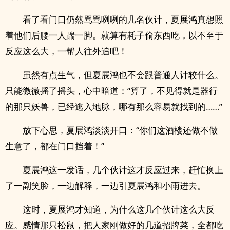
看了看门口仍然骂骂咧咧的几名伙计，夏展鸿真想照
着他们后腰一人踹一脚。就算有耗子偷东西吃，以不至于
反应这么大，一帮人往外追吧！
虽然有点生气，但夏展鸿也不会跟普通人计较什么。
只能微微摇了摇头，心中暗道：“算了，不见得就是器行
的那只妖兽，已经逃入地脉，哪有那么容易就找到的……”
放下心思，夏展鸿淡淡开口：“你们这酒楼还做不做
生意了，都在门口挡着！”
夏展鸿这一发话，几个伙计这才反应过来，赶忙换上
了一副笑脸，一边解释，一边引夏展鸿和小雨进去。
这时，夏展鸿才知道，为什么这几个伙计这么大反
应。感情那只松鼠，把人家刚做好的几道招牌菜，全都吃