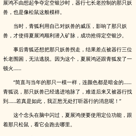
展鸿不由想起争夺定空银沙时，器行七长老控制的那只妖
兽，也是像松鼠这般模样。
当时，青狐利用自己对妖兽的威压，影响了那只妖
兽，才使得夏展鸿顺利潜入矿脉，成功抢得定空银沙。
事后青狐还想把那只妖兽拐走，结果差点被器行三位
长老围困，无法逃脱。因为这个，夏展鸿还跟青狐发了一
顿火……
“简直与当年的那只一模一样，连颜色都是暗金的……
青狐说，那只妖兽已经逃进地脉了，难道后来又被器行找
到……若真是如此，我正愁无处打听器行的消息呢！”
这个念头在脑中闪过，夏展鸿便要使用定位功能，跟
着那只松鼠，看它会跑去哪里。