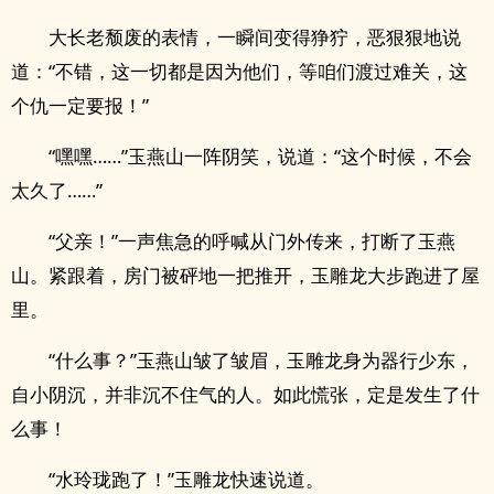
大长老颓废的表情，一瞬间变得狰狞，恶狠狠地说
道：“不错，这一切都是因为他们，等咱们渡过难关，这
个仇一定要报！”
“嘿嘿……”玉燕山一阵阴笑，说道：“这个时候，不会
太久了……”
“父亲！”一声焦急的呼喊从门外传来，打断了玉燕
山。紧跟着，房门被砰地一把推开，玉雕龙大步跑进了屋
里。
“什么事？”玉燕山皱了皱眉，玉雕龙身为器行少东，
自小阴沉，并非沉不住气的人。如此慌张，定是发生了什
么事！
“水玲珑跑了！”玉雕龙快速说道。