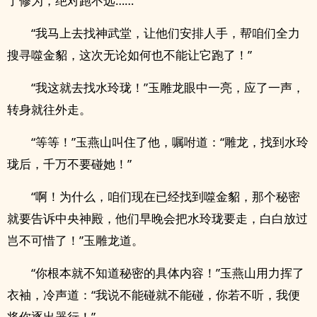
了修为，绝对跑不远……”
“我马上去找神武堂，让他们安排人手，帮咱们全力
搜寻噬金貂，这次无论如何也不能让它跑了！”
“我这就去找水玲珑！”玉雕龙眼中一亮，应了一声，
转身就往外走。
“等等！”玉燕山叫住了他，嘱咐道：“雕龙，找到水玲
珑后，千万不要碰她！”
“啊！为什么，咱们现在已经找到噬金貂，那个秘密
就要告诉中央神殿，他们早晚会把水玲珑要走，白白放过
岂不可惜了！”玉雕龙道。
“你根本就不知道秘密的具体内容！”玉燕山用力挥了
衣袖，冷声道：“我说不能碰就不能碰，你若不听，我便
将你逐出器行！”