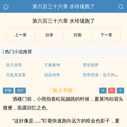
第六百三十六章 水玲珑跑了
第六百三十六章 水玲珑跑了
上ー章
目录
封面
下ー章
热门小说推荐
踏天道尊
不败毒神
尊皇残梦
冥帝绝宠：逆天神医毒妃
无敌真寂寞
战巫传奇
〔加入书签〕
酒楼门前，小雨指着松鼠蹦跳的时候，夏展鸿却眉头
微蹙，面露回忆之色。
“这好像是……”盯着快速跑向远方的暗金色影子，夏