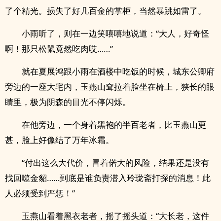
了个精光。损失了好几百金的掌柜，当然暴跳如雷了。
小雨听了，则在一边笑嘻嘻地说道：“大人，好奇怪
啊！那只松鼠竟然吃肉哎……”
就在夏展鸿跟小雨在酒楼中吃饭的时候，城东公卿府
旁边的一座大宅内，玉燕山耷拉着脸坐在椅上，狭长的眼
睛里，极为阴森的目光不停闪烁。
在他旁边，一个身着黑袍的半百老者，比玉燕山更
甚，脸上好像结了万年冰霜。
“付出这么大代价，冒着偌大的风险，结果还是没有
找回噬金貂……到底是谁负责潜入玲珑斋打探的消息！此
人必须受到严惩！”
玉燕山看着黑衣老者，摇了摇头道：“大长老，这件