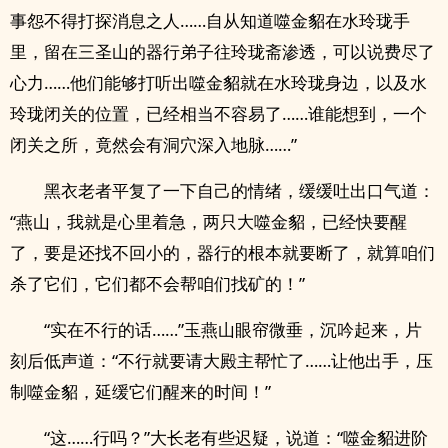
事怨不得打探消息之人……自从知道噬金貂在水玲珑手
里，留在三圣山的器行弟子往玲珑斋渗透，可以说费尽了
心力……他们能够打听出噬金貂就在水玲珑身边，以及水
玲珑闭关的位置，已经相当不容易了……谁能想到，一个
闭关之所，竟然会有洞穴深入地脉……”
黑衣老者平复了一下自己的情绪，缓缓吐出口气道：
“燕山，我就是心里着急，两只大噬金貂，已经快要醒
了，要是还找不回小的，器行的根本就要断了，就算咱们
杀了它们，它们都不会帮咱们找矿的！”
“实在不行的话……”玉燕山眼帘微垂，沉吟起来，片
刻后低声道：“不行就要请大殿主帮忙了……让他出手，压
制噬金貂，延缓它们醒来的时间！”
“这……行吗？”大长老有些迟疑，说道：“噬金貂进阶