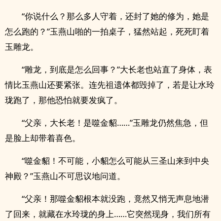
“你说什么？那么多人守着，还封了她的修为，她是
怎么跑的？”玉燕山啪的一拍桌子，猛然站起，死死盯着
玉雕龙。
“雕龙，到底是怎么回事？”大长老也站直了身体，表
情比玉燕山还要紧张。连先祖遗体都毁掉了，若是让水玲
珑跑了，那他恐怕就要发疯了。
“父亲，大长老！是噬金貂……”玉雕龙仍然焦急，但
是脸上却带着喜色。
“噬金貂！不可能，小貂怎么可能从三圣山来到中央
神殿？”玉燕山不可思议地问道。
“父亲！那噬金貂根本就没跑，竟然又悄无声息地潜
了回来，就藏在水玲珑的身上……它突然现身，我们所有