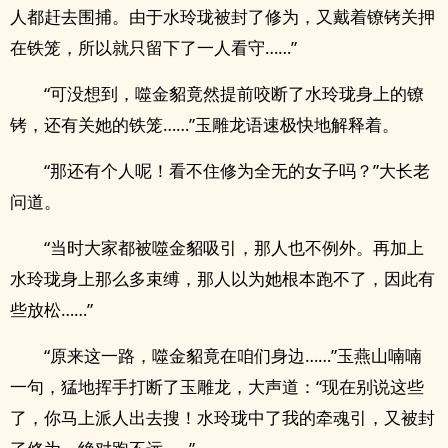
人都赶去围捕。由于水玲珑被封了修为，又戴着镣铐关押
在铁笼，所以就只留下了一人看守……”
“可没想到，噬金貂竟然提前咬断了水玲珑身上的镣
铐，还有关她的铁笼……”玉雕龙语速极快地解释着。
“那还有个人呢！看不住修为全无的女子吗？”大长老
问道。
“当时大家都被噬金貂吸引，那人也不例外。再加上
水玲珑身上那么多束缚，那人以为她根本跑不了，因此有
些放松……”
“原来这一路，噬金貂竟在咱们身边……”玉燕山喃喃
一句，猛地挥手打断了玉雕龙，大声道：“现在别说这些
了，你马上派人出去搜！水玲珑中了我的牵魂引，又被封