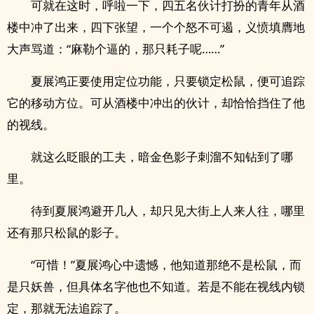
可就在这时，呼啦一下，四五名伙计打扮的青年从酒
楼中冲了出来，四下张望，一个个怒不可遏，义愤填膺地
大声骂道：“麻勒个逼的，那只耗子呢……”
夏展鸿正要使用定位功能，只要锁定松鼠，便可追踪
它的移动方位。可从酒楼中冲出的伙计，却恰恰挡住了他
的视线。
就这么眨眼的工夫，暗金色影子刺溜不知钻到了哪
里。
待到夏展鸿避开几人，却只见大街上人来人往，哪里
还有那只松鼠的影子。
“可惜！”夏展鸿心中遗憾，他知道那绝不是松鼠，而
是只妖兽，但具体名字他也不知道。若是不能在视线内锁
定，那就无法追踪了。