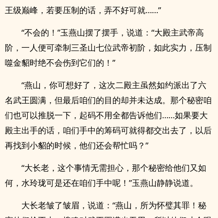
王级巅峰，若要压制的话，弄不好可就……”
“不会的！”玉燕山摆了摆手，说道：“大殿主武帝高
阶，一人便可牵制三圣山七位武帝初阶，如此实力，压制
噬金貂时绝不会伤到它们的！”
“燕山，你可想好了，这次二殿主虽然如约派出了六
名武王圆满，但最后咱们的目的却并未达成。那个秘密咱
们也可以推脱一下，起码不用全都告诉他们……如果要大
殿主出手的话，咱们手中的筹码可就得都交出去了，以后
再找到小貂的时候，他们还会帮忙吗？”
“大长老，这个事情无需担心，那个秘密给他们又如
何，水玲珑可是还在咱们手中呢！”玉燕山静静说道。
大长老皱了皱眉，说道：“燕山，所为怀璧其罪！秘