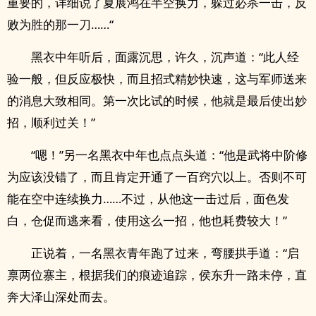
重要的，详细说了夏展鸿在半空换力，躲过必杀一击，反
败为胜的那一刀……“
黑衣中年听后，面露沉思，许久，沉声道：“此人经
验一般，但反应极快，而且招式精妙快速，这与军师送来
的消息大致相同。第一次比试的时候，他就是最后使出妙
招，顺利过关！”
“嗯！”另一名黑衣中年也点点头道：“他是武将中阶修
为应该没错了，而且肯定开通了一百窍穴以上。否则不可
能在空中连续换力……不过，从他这一击过后，面色发
白，仓促而逃来看，使用这么一招，他也耗费较大！”
正说着，一名黑衣青年跑了过来，弯腰拱手道：“启
禀两位寨主，根据我们的痕迹追踪，侯东升一路未停，直
奔大泽山深处而去。