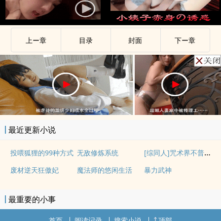
上ー章
目录
封面
下ー章
最近更新小说
[综同人]咒术界不普通夫夫
投喂狐狸的99种方式
无敌修炼系统
废材逆天狂傲妃
魔法师的悠闲生活
暴力武神
最重要的小事
首页
阅读记录
搜索小说
顶部