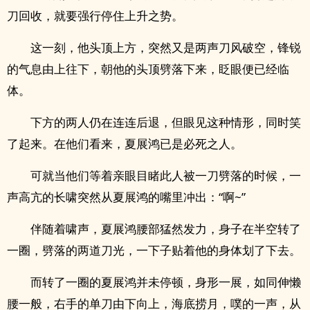
刀回收，就要强行停住上升之势。
这一刻，他头顶上方，突然又是两声刀风破空，锋锐
的气息由上往下，朝他的头顶劈落下来，眨眼便已经临
体。
下方的两人仍在连连后退，但眼见这种情形，同时笑
了起来。在他们看来，夏展鸿已是必死之人。
可就当他们等着亲眼目睹此人被一刀劈落的时候，一
声高亢的长啸突然从夏展鸿的嘴里冲出：“啊~”
伴随着啸声，夏展鸿腰部猛然发力，身子在半空转了
一圈，劈落的两道刀光，一下子贴着他的身体划了下去。
而转了一圈的夏展鸿并未停顿，身形一展，如同伸懒
腰一般，右手的单刀由下向上，海底捞月，噗的一声，从