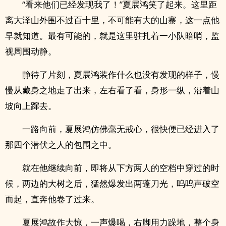
“看来他们已经发现我了！”夏展鸿笑了起来。这里距
离大泽山外围不过百十里，不可能有大的山寨，这一点他
早就知道。最有可能的，就是这里驻扎着一小队暗哨，监
视周围动静。
静待了片刻，夏展鸿装作什么也没有发现的样子，慢
慢从藏身之地走了出来，左右看了看，身形一纵，沿着山
坡向上蹿去。
一路向前，夏展鸿仿佛毫无戒心，很快便已经进入了
那四个潜伏之人的包围之中。
就在他继续向前，即将从下方两人的空档中穿过的时
候，两边的大树之后，猛然爆发出两蓬刀光，呜呜声破空
而起，直奔他卷了过来。
夏展鸿故作大惊，一声爆喝，右脚用力跺地，整个身