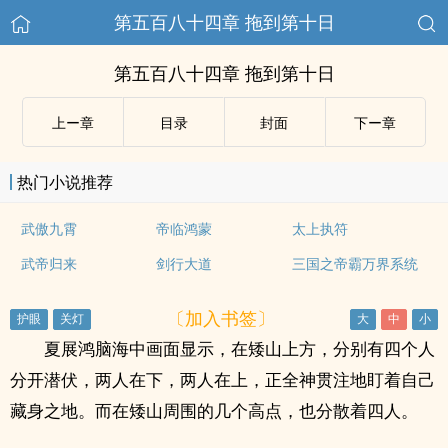
第五百八十四章 拖到第十日
第五百八十四章 拖到第十日
上ー章
目录
封面
下ー章
热门小说推荐
武傲九霄
帝临鸿蒙
太上执符
武帝归来
剑行大道
三国之帝霸万界系统
〔加入书签〕
夏展鸿脑海中画面显示，在矮山上方，分别有四个人
分开潜伏，两人在下，两人在上，正全神贯注地盯着自己
藏身之地。而在矮山周围的几个高点，也分散着四人。