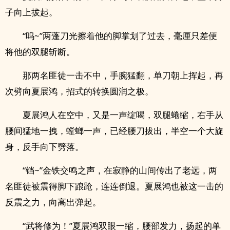
子向上拔起。
“呜~”两蓬刀光擦着他的脚掌划了过去，毫厘只差便
将他的双腿斩断。
那两名匪徒一击不中，手腕猛翻，单刀朝上挥起，再
次劈向夏展鸿，招式的转换圆润之极。
夏展鸿人在空中，又是一声绽喝，双腿蜷缩，右手从
腰间猛地一拽，螳螂一声，已经腰刀拔出，半空一个大旋
身，反手向下劈落。
“铛~”金铁交鸣之声，在寂静的山间传出了老远，两
名匪徒被震得脚下踉跄，连连倒退。夏展鸿也被这一击的
反震之力，向高出弹起。
“武将修为！”夏展鸿双眼一缩，腰部发力，扬起的单