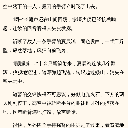
空中落下的一人，握刀的手臂立时飞了出去。
“啊~”长啸声还在山间回荡，惨嚎声便已经接着响
起，连续的回音听得人头皮发麻。
斩断了敌人一条手臂的夏展鸿，面色发白，一式千斤
坠，砰然落地，疯狂向前飞奔。
“嘣嘣嘣……”十余只弩箭射来，夏展鸿连续几个翻
滚，狼狈地避过，随即弹起飞逃，转眼越过矮山，消失在
密林之中。
短暂的交锋快得不可思议，好似电光火石。下方的两
人刚刚停下，高空中被斩断手臂的匪徒也才砰的摔落在
地，抱着断臂满地打滚，放声嘶嚎。
很快，另外四个手持强弩的匪徒赶了过来，看着满地