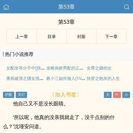
第53章
第53章
上ー章
目录
封面
下ー章
热门小说推荐
女配坐等分手中[快穿]
攻略病娇男配的正确方法
女尊之嫡幼女
乘风破浪之骚女很荡（高H，偷情禁忌）
教小三如何做人(1V1高H)
快穿之炮灰的人生
〔加入书签〕
他自己又不是没长眼睛。
‘所以呢，他真的没亲我就走了，没干点别的什
么？’沈瑾安问道。