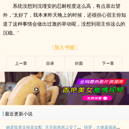
系统没想到沈瑾安的忍耐程度这么高，有点喜出望
外，‘太好了，我本来昨天晚上的时候，还很担心宿主你知
道了这种事情会做出过激的举动呢，没想到宿主你这么的
沉稳。’
〔加入书签〕
上ー章
目录
封面
下ー章
最近更新小说
天灾前崽崽上交了种植空间
快穿：大佬逼我谈恋爱
她是耽美文校花女配