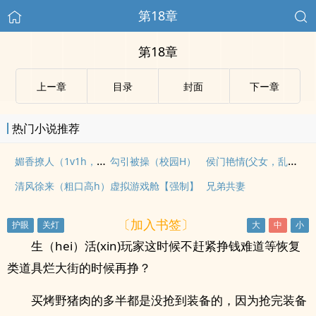
第18章
第18章
上ー章
目录
封面
下ー章
热门小说推荐
媚香撩人（1v1h，甜宠，骨科）
侯门艳情(父女，乱伦出轨，高h)
勾引被操（校园H）
清风徐来（粗口高h）
虚拟游戏舱【强制】
兄弟共妻
〔加入书签〕
生（hei）活(xin)玩家这时候不赶紧挣钱难道等恢复
类道具烂大街的时候再挣？
买烤野猪肉的多半都是没抢到装备的，因为抢完装备