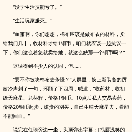
“没学生活技能亏了。”
“生活玩家赚死。”
“血赚啊，你们想想，棉布应该是做布衣的材料，卖
给我们几十，收材料才给1铜币，咱们就应该一起抗议一
下，你们这么着急就卖给她，就这么缺那一个铜币吗？”
这话得到不少人的认同，但……
“要不你披块棉布去杀怪？”人群里，换上新装备的厉
娇冷声刺了一句，环顾了下四周，喊道，“收药材，收初
级天麻星、龙葵籽，价格1铜币。10点后私人交易卖药，
价格20铜币起步，嫌贵的别买，自己生啃天麻星去，看能
不能回血。”
说完在任瑜旁边一坐，头顶弹出字幕：[抿唇浅笑的