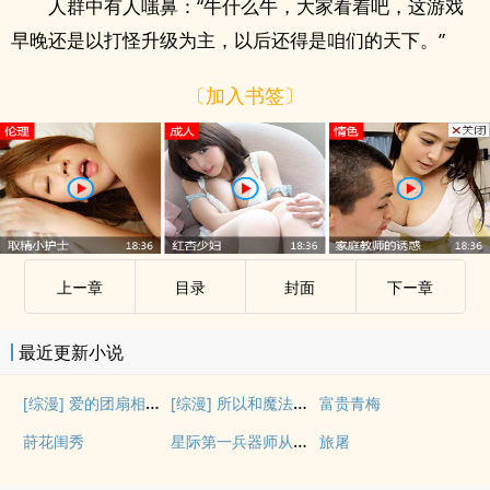
人群中有人嗤鼻：“牛什么牛，大家看着吧，这游戏
早晚还是以打怪升级为主，以后还得是咱们的天下。”
〔加入书签〕
上ー章
目录
封面
下ー章
最近更新小说
[综漫] 爱的团扇相互内耗
[综漫] 所以和魔法师邻居恋爱了
富贵青梅
星际第一兵器师从收废品开始
莳花闺秀
旅屠