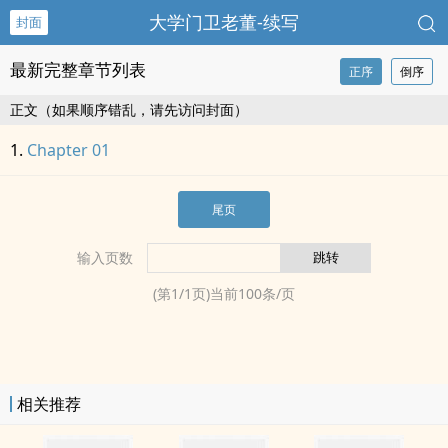
大学门卫老董-续写
封面
最新完整章节列表
正序
倒序
正文（如果顺序错乱，请先访问封面）
Chapter 01
尾页
输入页数
(第
1
/
1
页)当前
100
条/页
相关推荐