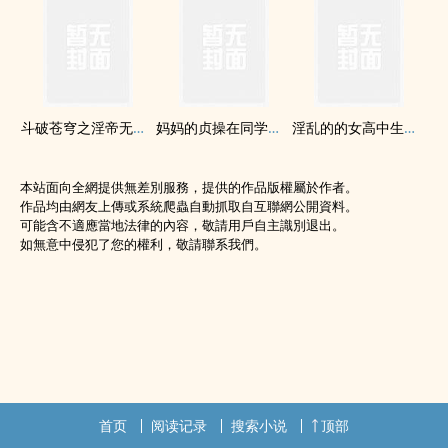
斗破苍穹之淫帝无双-操破苍穹
妈妈的贞操在同学手里
‌淫‌‎乱­­​的的女高中生小雪
本站面向全網提供無差別服務，提供的作品版權屬於作者。
作品均由網友上傳或系統爬蟲自動抓取自互聯網公開資料。
可能含不適應當地法律的內容，敬請用戶自主識別退出。
如無意中侵犯了您的權利，敬請聯系我們。
首页
阅读记录
搜索小说
顶部