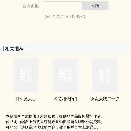
输入页数
(第
1
/
1
页)当前
100
条/页
相关推荐
日久见人心
冷暖相依[gl]
女友大我二十岁
本站面向全網提供無差別服務，提供的作品版權屬於作者。
作品均由網友上傳或系統爬蟲自動抓取自互聯網公開資料。
可能含不適應當地法律的內容，敬請用戶自主識別退出。