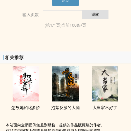
尾页
输入页数
(第
1
/
1
页)当前
100
条/页
相关推荐
怎敌她如此多娇
抱紧反派的大腿
大当家不好了
本站面向全網提供無差別服務，提供的作品版權屬於作者。
作品均由網友上傳或系統爬蟲自動抓取自互聯網公開資料。