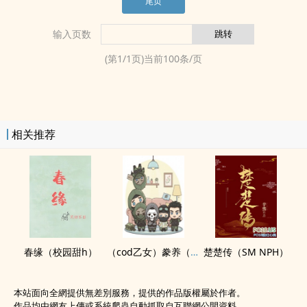
尾页
输入页数
(第
1
/
1
页)当前
100
条/页
相关推荐
春缘（校园甜h）
（cod乙女）豢养（nph）
楚楚传（SM NPH）
本站面向全網提供無差別服務，提供的作品版權屬於作者。
作品均由網友上傳或系統爬蟲自動抓取自互聯網公開資料。