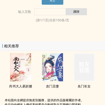
尾页
输入页数
(第
1
/
1
页)当前
100
条/页
相关推荐
尚书大人易折腰
农门丑妻
名门长女
本站面向全網提供無差別服務，提供的作品版權屬於作者。
作品均由網友上傳或系統爬蟲自動抓取自互聯網公開資料。