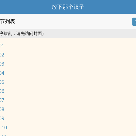
放下那个汉子
节列表
序错乱，请先访问封面）
01
02
03
04
05
06
07
08
09
 10