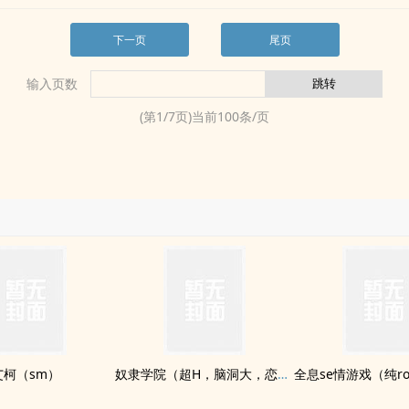
下一页
尾页
输入页数
(第
1
/
7
页)当前
100
条/页
艾柯（sm）
奴隶学院（超H，脑洞大，恋足，BG，女奴