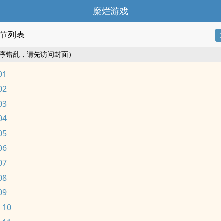
糜烂游戏
节列表
序错乱，请先访问封面）
01
02
03
04
05
06
07
08
09
 10