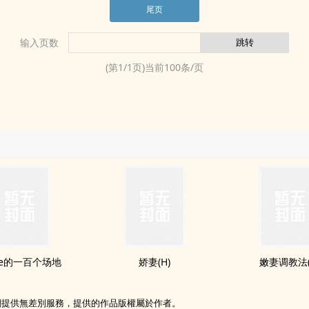
尾页
输入页数
(第
1
/
1
页)当前
100
条/页
ue的一百个场地
娇妻(H)
嫩妻​‎调‍教‌‌‍法
網提供無差別服務，提供的作品版權屬於作者。