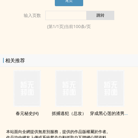
尾页
输入页数
(第
1
/
1
页)当前
100
条/页
相关推荐
春元秘史(H)
抓捕逃犯（总攻）
穿成黑心莲的渣男前任
本站面向全網提供無差別服務，提供的作品版權屬於作者。
作品均由網友上傳或系統爬蟲自動抓取自互聯網公開資料。