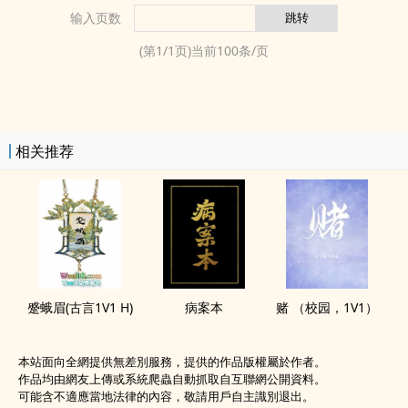
输入页数
(第
1
/
1
页)当前
100
条/页
相关推荐
蹙蛾眉(古言1V1 H)
病案本
赌 （校园，1V1）
本站面向全網提供無差別服務，提供的作品版權屬於作者。
作品均由網友上傳或系統爬蟲自動抓取自互聯網公開資料。
可能含不適應當地法律的內容，敬請用戶自主識別退出。