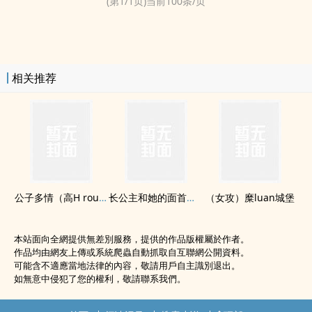
(第
1
/
1
页)当前
100
条/页
相关推荐
公子多情（‌高‎H​ rou文 np）
长公主和她的面首们（NP辣H）
（女攻）糜luan城堡
本站面向全網提供無差別服務，提供的作品版權屬於作者。
作品均由網友上傳或系統爬蟲自動抓取自互聯網公開資料。
可能含不適應當地法律的內容，敬請用戶自主識別退出。
如無意中侵犯了您的權利，敬請聯系我們。