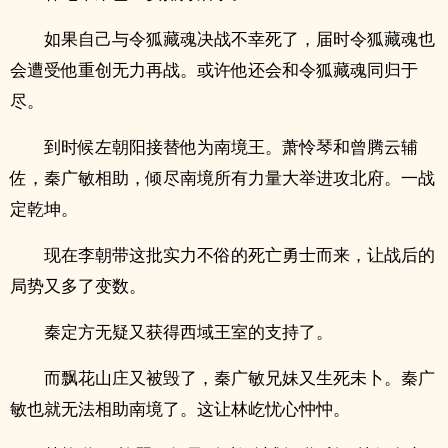
如果自己与令狐藏魂决战不幸死了，届时令狐藏魂也
会遭受他重创无力再战。或许他还会和令狐藏魂同归于
尽。
到时候左朝阳接替他为南境王。萧怜琴和曾腾云辅
佐，秦广敏相助，倾尽南境所有力量大举进攻北府。一战
定乾坤。
现在李朝带这批实力不俗的死亡勇士而来，让战后的
局势又多了变数。
秦定方无疑又获得西域王室的支持了。
而飘花山庄又被毁了，秦广敏‍兄‌妹‎​‍又生死未卜。秦广
敏也就无法相助南境了。这让林屹忧心忡忡。