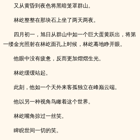
又从黄昏到夜色将黑暗笼罩群山。
林屹整整在那块石上坐了两天两夜。
四月初一，旭日从群山中如一个巨大蛋黄跃出，将第
一缕金光照射在林屹面孔上时候，林屹蓦地睁开眼。
他眼中没有疲惫，反而更加熠熠生光。
林屹缓缓站起。
此刻，他如一个天外来客孤独立在峰巅云端。
他以另一种视角鸟瞰着这个世界。
林屹嘴角掠过一丝笑。
睥睨世间一切的笑。