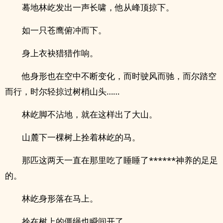
蓦地林屹发出一声长啸，他从峰顶掠下。
如一只苍鹰俯冲而下。
身上衣袂猎猎作响。
他身形也在空中不断变化，而时驶风而驰，而尔踏空
而行，时尔轻掠过树梢山头……
林屹脚不沾地，就在这样出了大山。
山麓下一棵树上拴着林屹的马。
那匹这两天一直在那里吃了睡睡了******神养的足足
的。
林屹身形落在马上。
拴在树上的僵绳也瞬间开了。