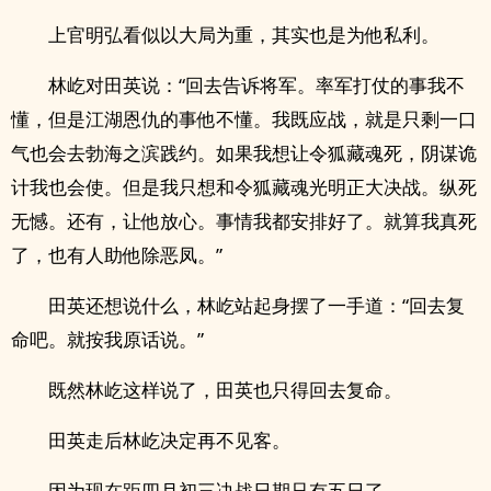
上官明弘看似以大局为重，其实也是为他私利。
林屹对田英说：“回去告诉将军。率军打仗的事我不
懂，但是江湖恩仇的事他不懂。我既应战，就是只剩一口
气也会去勃海之滨践约。如果我想让令狐藏魂死，阴谋诡
计我也会使。但是我只想和令狐藏魂光明正大决战。纵死
无憾。还有，让他放心。事情我都安排好了。就算我真死
了，也有人助他除恶凤。”
田英还想说什么，林屹站起身摆了一手道：“回去复
命吧。就按我原话说。”
既然林屹这样说了，田英也只得回去复命。
田英走后林屹决定再不见客。
因为现在距四月初三决战日期只有五日了。