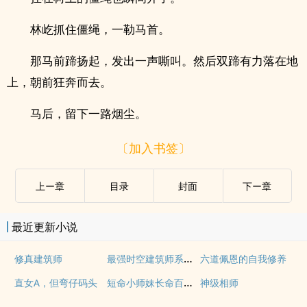
林屹抓住僵绳，一勒马首。
那马前蹄扬起，发出一声嘶叫。然后双蹄有力落在地
上，朝前狂奔而去。
马后，留下一路烟尘。
〔加入书签〕
上ー章
目录
封面
下ー章
最近更新小说
最强时空建筑师系统教化诸天
修真建筑师
六道佩恩的自我修养
短命小师妹长命百岁了
直女A，但弯仔码头
神级相师