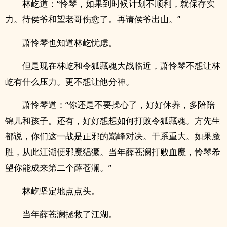
林屹道：“怜琴，如果到时候计划不顺利，就保存实
力。待侯爷和望老哥伤愈了。再请侯爷出山。”
萧怜琴也知道林屹忧虑。
但是现在林屹和令狐藏魂大战临近，萧怜琴不想让林
屹有什么压力。更不想让他分神。
萧怜琴道：“你还是不要操心了，好好休养，多陪陪
锦儿和孩子。还有，好好想想如何打败令狐藏魂。方先生
都说，你们这一战是正邪的巅峰对决。干系重大。如果魔
胜，从此江湖便邪魔猖獗。当年薛苍澜打败血魔，怜琴希
望你能成来第二个薛苍澜。”
林屹坚定地点点头。
当年薛苍澜拯救了江湖。