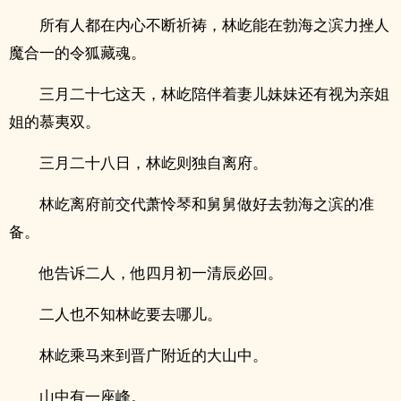
所有人都在内心不断祈祷，林屹能在勃海之滨力挫人
魔合一的令狐藏魂。
三月二十七这天，林屹陪伴着妻儿妹妹还有视为亲姐
姐的慕夷双。
三月二十八日，林屹则独自离府。
林屹离府前交代萧怜琴和舅舅做好去勃海之滨的准
备。
他告诉二人，他四月初一清辰必回。
二人也不知林屹要去哪儿。
林屹乘马来到晋广附近的大山中。
山中有一座峰。