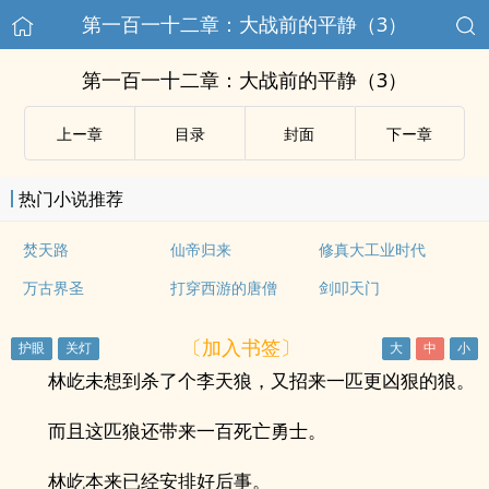
第一百一十二章：大战前的平静（3）
第一百一十二章：大战前的平静（3）
上ー章
目录
封面
下ー章
热门小说推荐
焚天路
仙帝归来
修真大工业时代
万古界圣
打穿西游的唐僧
剑叩天门
〔加入书签〕
林屹未想到杀了个李天狼，又招来一匹更凶狠的狼。
而且这匹狼还带来一百死亡勇士。
林屹本来已经安排好后事。