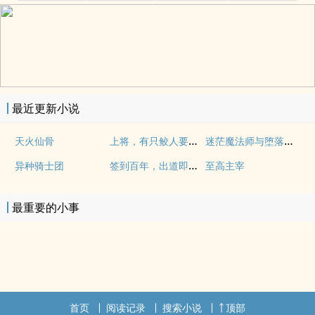
最近更新小说
上将，有只鲛人要嫁你
迷茫魔法师与堕落者公会
天火仙骨
签到百年，出道即巅峰
异种骑士团
至高主宰
最重要的小事
首页
阅读记录
搜索小说
顶部