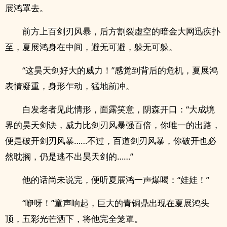
展鸿罩去。
前方上百剑刃风暴，后方割裂虚空的暗金大网迅疾扑
至，夏展鸿身在中间，避无可避，躲无可躲。
“这昊天剑好大的威力！”感觉到背后的危机，夏展鸿
表情凝重，身形乍动，猛地前冲。
白发老者见此情形，面露笑意，阴森开口：“大成境
界的昊天剑诀，威力比剑刃风暴强百倍，你唯一的出路，
便是破开剑刃风暴……不过，百道剑刃风暴，你破开也必
然耽搁，仍是逃不出昊天剑的……”
他的话尚未说完，便听夏展鸿一声爆喝：“娃娃！”
“咿呀！”童声响起，巨大的青铜鼎出现在夏展鸿头
顶，五彩光芒洒下，将他完全笼罩。