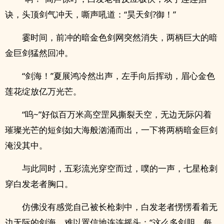
诀，头顶剑气冲天，嘶声吼道：“昊天剑?御！”
霎时间，前冲的暗金色剑网突然消失，两柄巨大的暗
金巨剑猛然回冲。
“剑海！”夏展鸿冷然出声，左手向后挥动，眉心金色
莲花绽放亿万光芒。
“呜~”好似百万米高空罡风撕裂天空，无边无际闪着
璀璨光芒的短剑如大海般汹涌而出，一下将两柄暗金巨剑
淹没其中。
与此同时，五彩流光穿空而过，噗的一声，七星枪刺
穿白发老者胸口。
仿佛没有感觉自己被长枪刺中，白发老者愣愣看着无
边无际的剑海，难以置信地连连摇头：“这么多剑胆，每