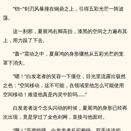
“铛~”剑刃风暴撞在铜鼎之上，引得五彩光芒一阵波
荡。
这一刹那，夏展鸿右脚高抬，漆黑的空间之力遍布其
上，用力跺了下去。
“轰~”震动之中，夏展鸿的身形骤然从五彩光芒的笼
罩下消失。
“嗯！”白发老者的笑容一下僵住，目光里流露出骇然
之色：“空间移动，这不可能，在领域里他怎么可能使用
空间移动！难道他真是内灵中阶吗……”
白发老者这个念头闪动的时候，夏展鸿的身形已经再
次出现，竟是穿过了金色剑网，直接与他面对。
“啊！”高声惊呼，白发老者反应极快，双手连连掐