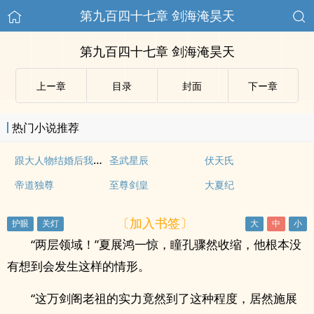
第九百四十七章 剑海淹昊天
第九百四十七章 剑海淹昊天
上ー章
目录
封面
下ー章
热门小说推荐
跟大人物结婚后我成了星际第一网红
圣武星辰
伏天氏
帝道独尊
至尊剑皇
大夏纪
〔加入书签〕
“两层领域！”夏展鸿一惊，瞳孔骤然收缩，他根本没
有想到会发生这样的情形。
“这万剑阁老祖的实力竟然到了这种程度，居然施展