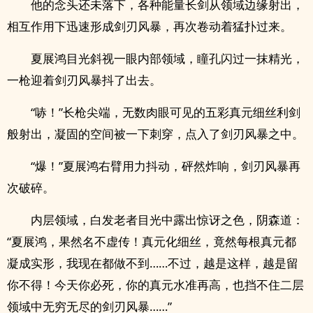
他的念头还未落下，各种能量长剑从领域边缘射出，
相互作用下迅速形成剑刃风暴，再次卷动着猛扑过来。
夏展鸿目光斜视一眼内部领域，瞳孔闪过一抹精光，
一枪迎着剑刃风暴抖了出去。
“哧！”长枪尖端，无数肉眼可见的五彩真元细丝利剑
般射出，凝固的空间被一下刺穿，点入了剑刃风暴之中。
“爆！”夏展鸿右臂用力抖动，砰然炸响，剑刃风暴再
次破碎。
内层领域，白发老者目光中露出惊讶之色，阴森道：
“夏展鸿，果然名不虚传！真元化细丝，竟然每根真元都
凝成实形，我现在都做不到……不过，越是这样，越是留
你不得！今天你必死，你的真元水准再高，也挡不住二层
领域中无穷无尽的剑刃风暴……”