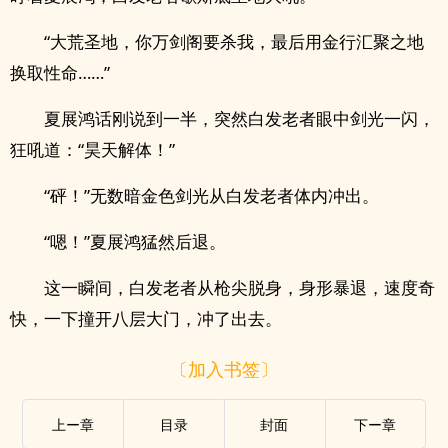
“大荒圣地，你万剑阁要杀我，最后用金行汇聚之地
换取性命……”
夏展鸿话刚说到一半，突然白发老者眼中剑光一闪，
狂吼道：“昊天解体！”
“砰！”无数暗金色剑光从白发老者体内冲出。
“嗯！”夏展鸿猛然后退。
这一瞬间，白发老者从枪尖脱身，身形暴退，速度奇
快，一下撞开八层大门，冲了出去。
〔加入书签〕
上ー章
目录
封面
下ー章