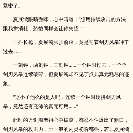
紧密了。
夏展鸿眼睛微眯，心中暗道：“想用持续攻击的方法
跟我拼消耗，恐怕同样会让你失望！”
一抖长枪，夏展鸿脚步前踏，竟是迎着剑刃风暴冲了
过去……
一刻钟，两刻钟，三刻钟……一个钟时过去，一个个
剑刃风暴连续破碎，但夏展鸿却不见丁点儿真元耗尽的迹
象。
“这小子他么的是人吗，连续一个钟时硬拼剑刃风
暴，竟然还有充沛的真元可用……”
此时的万剑阁老祖心中拔凉，都忍不住爆出了粗口，
剑刃风暴的攻击力，比一般的内灵初阶都强，若非夏展鸿