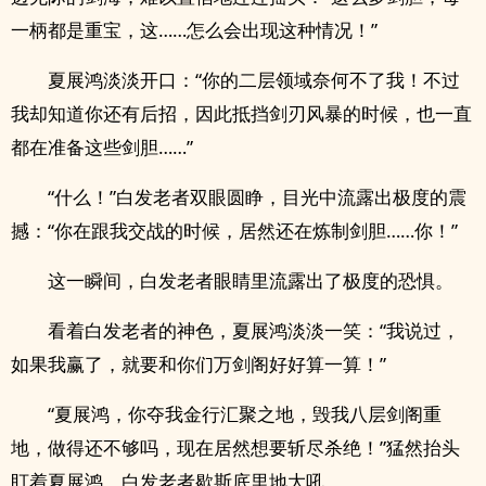
一柄都是重宝，这……怎么会出现这种情况！”
夏展鸿淡淡开口：“你的二层领域奈何不了我！不过
我却知道你还有后招，因此抵挡剑刃风暴的时候，也一直
都在准备这些剑胆……”
“什么！”白发老者双眼圆睁，目光中流露出极度的震
撼：“你在跟我交战的时候，居然还在炼制剑胆……你！”
这一瞬间，白发老者眼睛里流露出了极度的恐惧。
看着白发老者的神色，夏展鸿淡淡一笑：“我说过，
如果我赢了，就要和你们万剑阁好好算一算！”
“夏展鸿，你夺我金行汇聚之地，毁我八层剑阁重
地，做得还不够吗，现在居然想要斩尽杀绝！”猛然抬头
盯着夏展鸿，白发老者歇斯底里地大吼。