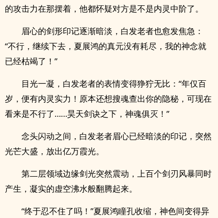
的攻击力在那摆着，他都怀疑对方是不是内灵中阶了。
眉心的剑形印记逐渐暗淡，白发老者也愈发焦急：
“不行，继续下去，夏展鸿的真元没有耗尽，我的神念就
已经枯竭了！”
目光一凝，白发老者的表情变得狰狞无比：“年仅百
岁，便有内灵实力！原本还想搜魂查出你的隐秘，可现在
看来是不行了……昊天剑诀之下，神魂俱灭！”
念头闪动之间，白发老者眉心已经暗淡的印记，突然
光芒大盛，放出亿万霞光。
第二层领域边缘剑光突然震动，上百个剑刃风暴同时
产生，凝实的虚空沸水般翻腾起来。
“终于忍不住了吗！”夏展鸿瞳孔收缩，神色间变得异