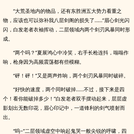
“大荒圣地内的物品，还有东胜洲五大势力看重之
物，应该也可以弥补我八层剑阁的损失了……”眉心剑光闪
闪，白发老者衣袖挥动，二层领域内两个剑刃风暴同时形
成。
“两个吗？”夏展鸿心中冷笑，右手长枪连抖，嗡嗡作
响，枪身因为高频震荡都有些模糊。
“砰！砰！”又是两声炸响，两个剑刃风暴同时破碎。
“好快的速度，两个同时破掉……不过，接下来是四
个！看你能破掉多少！”白发老者双手摆动起来，层层虚
影划出无数印花，眉心印记中，一道锋利的剑气喷射而
出。
“呜~”二层领域虚空中响起鬼哭一般尖锐的呼啸，四