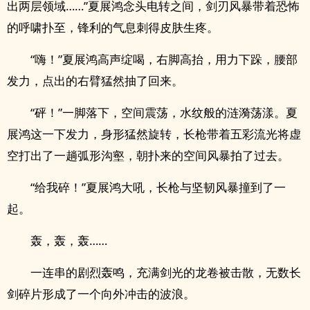
出两层领域……”夏展鸿念头电转之间，剑刃风暴带着恐怖
的呼啸扑至，锋利的气息刺得皮肤生疼。
“嗨！”夏展鸿高声绽喝，右脚高抬，用力下跺，腰部
发力，点出的右臂猛然抽了回来。
“砰！”一脚落下，空间震荡，水纹般的涟漪荡漾。夏
展鸿这一下发力，身形猛然旋转，长枪带着五彩流光将虚
空打出了一趟弧形沟壑，朝扑来的空间风暴拍了过去。
“给我碎！”夏展鸿大吼，长枪与坚韧风暴撞到了一
起。
轰，轰，轰……
一连串的剧烈轰鸣，充满剑光的龙卷被击散，无数长
剑碎片形成了一个向外冲击的波浪。