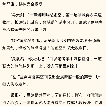
常严肃，精神完全紧绷。
“昊天剑！”一声爆喝响彻虚空，第一层领域再次急速
收缩。长剑彼此融合，领域瞬间从中分开，形成了两柄释
放着暗金光芒的万米巨剑。
“镗~”清脆的剑鸣，两柄暗金长剑在白发老者头顶高
频震动，锋锐的剑锋将凝固的虚空割裂无数豁口。
“夏展鸿，你受死吧！”白发老者单手剑指虚引，一道
强大的剑气从头顶冲出，没入两柄巨剑之中。
“嗞~”巨剑与凝实空间发出金属摩擦一般的声音，听
得人头皮发炸。
紧跟着，巨剑骤然而动，两剑穿梭，撕布一样嗤嗤声
慑人心脾，一张暗金色大网将虚空割裂成无数碎块，向夏