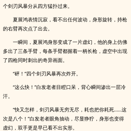
个剑刃风暴分从四方猛扑过来。
夏展鸿表情沉寂，看不出任何波动，身形旋转，持枪
的右臂再次点了出去。
一瞬间，夏展鸿身形变成了一片虚幻，他的身上仿佛
多出了三条手臂，每条手臂都握着一柄长枪，虚空中出现
了四枪同时刺出的奇异画面。
“砰！”四个剑刃风暴再次炸开。
“这么快！”白发老者目瞪口呆，背心瞬间渗出一层冷
汗。
“快又怎样，剑刃风暴无穷无尽，耗也把你耗死……这
次是八个！”白发老者眼角抽动，尽显狰狞，身形也变得
虚幻，双手更是早已看不出实形。