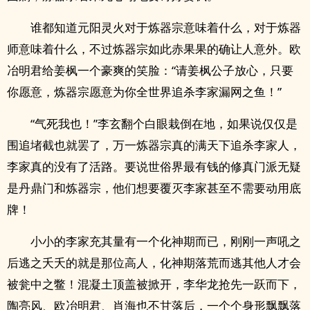
谁都知道元阳灵火对于炼器宗意味着什么，对于炼器
师意味着什么，不过炼器宗如此赤果果的确让人意外。欧
冶明君给姜枫一个豪爽的笑脸：“请姜枫公子放心，只要
你愿意，炼器宗愿意为你全世界追杀李家漏网之鱼！”
“气死我也！”李玄翻个白眼栽倒在地，如果说仅仅是
围追堵截也就罢了，万一炼器宗真的满天下追杀李家人，
李家真的没有了活路。要说世俗界最有钱的修真门派无疑
是丹鼎门和炼器宗，他们想要覆灭李家甚至不需要动用底
牌！
小小的李家充其量有一个化神期而已，刚刚一声吼之
后逃之夭夭的就是那位高人，化神期落荒而逃其他人才会
被瓮中之鳖！混凝土顶盖被掀开，李华龙抢先一跃而下，
陶亮风、欧冶明君、肖海也不甘落后，一个个身形飘飘落