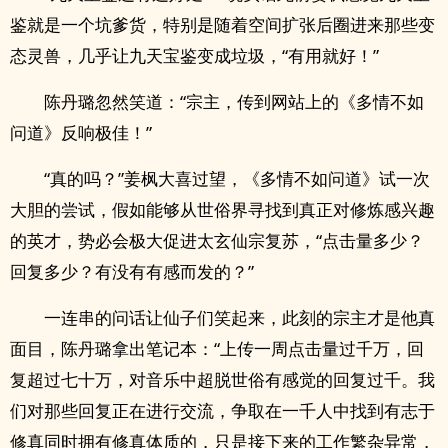
鉴就是一个坑爹货，特别是随着空间扩张后圈进来那些变
态灵兽，几乎让九天宝鉴变成垃圾，“有用就好！”
陈丹璐忽然笑道：“宗主，传到网站上的《多情不如
问道》反响极佳！”
“真的吗？”姜枫大喜过望，《多情不如问道》试一次
大胆的尝试，假如能够从世俗界寻找到真正对修炼感兴趣
的英才，势必会极大促进太玄仙宗复苏，“点击量多少？
回复多少？有没有有感而发的？”
一连串的问话让仙子们笑起来，此刻的宗主才是他真
面目，陈丹璐拿出笔记本：“上传一周点击量过千万，回
复超过七十万，对音乐中超脱世俗有感觉的回复过千。我
们对那些回复正在进行交流，争取在一千人中找到有志于
修真同时拥有修真体质的，只是接下来的工作繁杂异常，