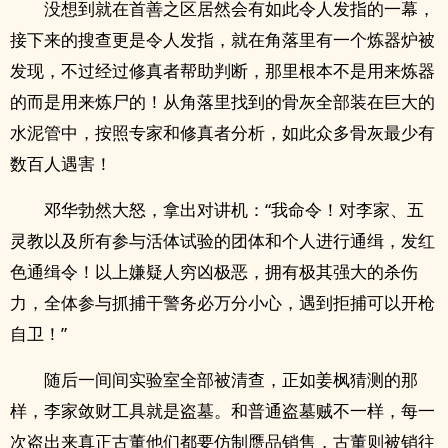
没想到就在首善之区居然会有如此令人发指的一幕，
接下来的搜查更是令人发指，就在角落里有一个炼器炉被
发现，不过经过修真者帮助判断，那里根本不是用来炼器
的而是用来炼尸的！从角落里找到的骨灰全部装在巨大的
水泥管中，按照专家和修真者分析，如此众多骨灰最少有
数百人遇害！
邓华勃然大怒，拿出对讲机：“我命令！对李家、五
灵教以及所有参与活体试验的团体和个人进行通缉，发红
色通缉令！以上嫌疑人穷凶极恶，拥有极其强大的杀伤
力，全体参与抓捕干警务必万分小心，遇到拒捕可以开枪
自卫！”
随后一间间实验室全部被清查，正如姜枫猜测的那
样，李家敛财工具就是盗墓。和普通盗墓贼不一样，每一
次盗出来真正古董他们都要仿制赝品销售，古董则被销往