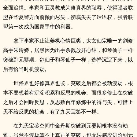
全面追缉。李家和五灵教成为修真界的耻辱，使得强者联
盟在华夏警方面前颜面尽失，彻底失去了话语权，强者联
盟第一次成为国家手中的利器。
拿下李家不止让姜枫心情巨爽，太玄仙宗唯一的剑修
高手朱玲娇，居然因为出手杀戮放开心结，和琴仙子一样
突破到元婴期。剑仙子和琴仙子一样，选择沉淀下来，以
后有恰当时机渡劫。
世俗界也好修真界也罢，突破之后都会被动渡劫，根
本不要想着有沉淀积累和反思的机会。而很多修士在突破
之后才会回眸反思，反思数百年修炼中的得与失，可惜上
天不给反思的机会，有了九天宝鉴不一样。
在九天宝鉴空间中金丹期突破到元婴期根本没有劫
难，虽然不渡劫算不上真正的突破，也无法感应进阶到元