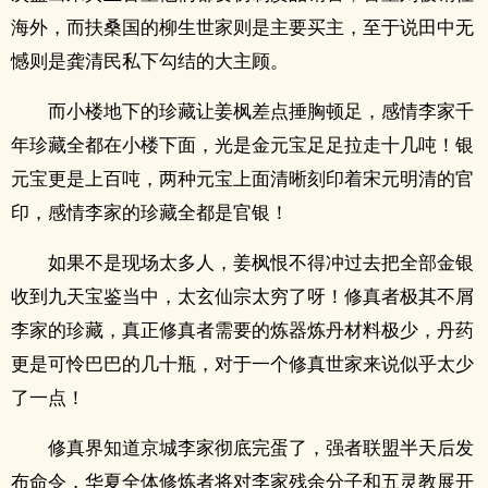
海外，而扶桑国的柳生世家则是主要买主，至于说田中无
憾则是龚清民私下勾结的大主顾。
而小楼地下的珍藏让姜枫差点捶胸顿足，感情李家千
年珍藏全都在小楼下面，光是金元宝足足拉走十几吨！银
元宝更是上百吨，两种元宝上面清晰刻印着宋元明清的官
印，感情李家的珍藏全都是官银！
如果不是现场太多人，姜枫恨不得冲过去把全部金银
收到九天宝鉴当中，太玄仙宗太穷了呀！修真者极其不屑
李家的珍藏，真正修真者需要的炼器炼丹材料极少，丹药
更是可怜巴巴的几十瓶，对于一个修真世家来说似乎太少
了一点！
修真界知道京城李家彻底完蛋了，强者联盟半天后发
布命令，华夏全体修炼者将对李家残余分子和五灵教展开