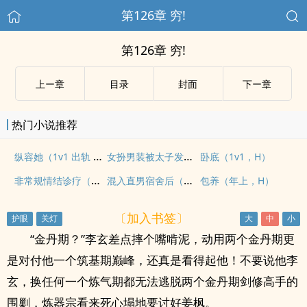
第126章 穷!
第126章 穷!
上ー章
目录
封面
下ー章
热门小说推荐
纵容她（1v1 出轨 高H）
女扮男装被太子发现后（1v1 h）
卧底（1v1，H）
非常规情结诊疗（高H）
混入直男宿舍后（NPH）
包养（年上，H）
〔加入书签〕
“金丹期？”李玄差点摔个嘴啃泥，动用两个金丹期更
是对付他一个筑基期巅峰，还真是看得起他！不要说他李
玄，换任何一个炼气期都无法逃脱两个金丹期剑修高手的
围剿，炼器宗看来死心塌地要讨好姜枫。