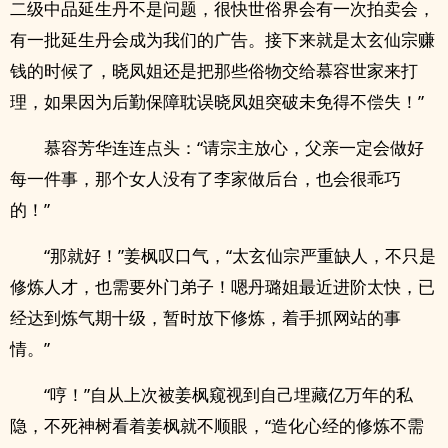
二级中品延生丹不是问题，很快世俗界会有一次拍卖会，
有一批延生丹会成为我们的广告。接下来就是太玄仙宗赚
钱的时候了，晓凤姐还是把那些俗物交给慕容世家来打
理，如果因为后勤保障耽误晓凤姐突破未免得不偿失！”
慕容芳华连连点头：“请宗主放心，父亲一定会做好
每一件事，那个女人没有了李家做后台，也会很乖巧
的！”
“那就好！”姜枫叹口气，“太玄仙宗严重缺人，不只是
修炼人才，也需要外门弟子！嗯丹璐姐最近进阶太快，已
经达到炼气期十级，暂时放下修炼，着手抓网站的事
情。”
“哼！”自从上次被姜枫窥视到自己埋藏亿万年的私
隐，不死神树看着姜枫就不顺眼，“造化心经的修炼不需