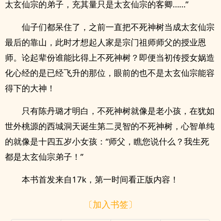
太玄仙宗的弟子，充其量只是太玄仙宗的客卿……”
仙子们都呆住了，之前一直把不死神树当成太玄仙宗
最后的靠山，此时才想起人家是宗门祖师师父的授业恩
师。论起辈份谁能比得上不死神树？即便当初传授女娲造
化心经的是已经飞升的那位，眼前的也不是太玄仙宗能容
得下的大神！
只有陈丹璐才明白，不死神树就像是老小孩，在犹如
世外桃源的西城洞天诞生第二灵智的不死神树，心智单纯
的就像是十四五岁小女孩：“师父，瞧您说什么？我生死
都是太玄仙宗弟子！”
本书首发来自17k，第一时间看正版内容！
〔加入书签〕