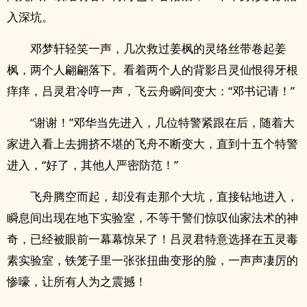
入深坑。
邓梦轩轻笑一声，几次救过姜枫的灵络丝带卷起姜
枫，两个人翩翩落下。看着两个人的背影吕灵仙恨得牙根
痒痒，吕灵君冷哼一声，飞云舟瞬间变大：“邓书记请！”
“谢谢！”邓华当先进入，几位特警紧跟在后，随着大
家进入看上去拥挤不堪的飞舟不断变大，直到十五个特警
进入，“好了，其他人严密防范！”
飞舟腾空而起，却没有走那个大坑，直接钻地进入，
瞬息间出现在地下实验室，不等干警们惊叹仙家法术的神
奇，已经被眼前一幕幕惊呆了！吕灵君特意选择在五灵毒
素实验室，铁笼子里一张张扭曲变形的脸，一声声凄厉的
惨嚎，让所有人为之震撼！